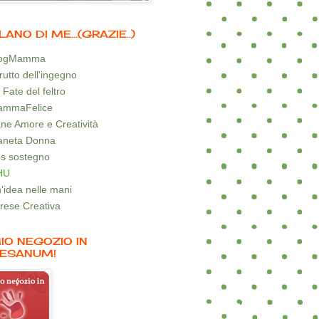
LANO DI ME...(GRAZIE..)
logMamma
 frutto dell'ingegno
 Fate del feltro
mmaFelice
ne Amore e Creatività
aneta Donna
s sostegno
HU
'idea nelle mani
rese Creativa
MIO NEGOZIO IN
ESANUM!