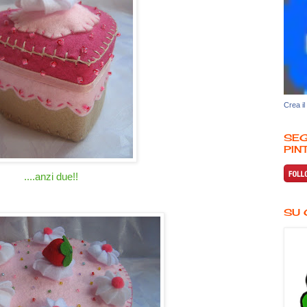
Crea il
SEG
PINT
....anzi due!!
SU 