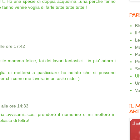
!!!...Ho una specie di doppia acquolina...una perchè fanno
fanno venire voglia di farle tutte tutte tutte !
PAR
B
Il
Le
le ore 17:42
Ma
Pa
ite mamma felice, fai dei lavori fantastici... in piu' adoro i
Pi
So
oglia di mettersi a pasticciare ho notato che si possono
U
er chi come me lavora in un asilo nido :)
Un
Va
IL 
alle ore 14:33
ART
ia avvisami...così prenderò il numerino e mi metterò in
osità di feltro!