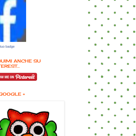
 tuo badge
UIMI ANCHE SU
EREST...
GOOGLE +