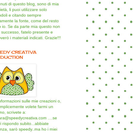
nuti di questo blog, sono di mia
età, li puoi utilizzare solo
ndoli e citando sempre
amente la fonte, come del resto
o io. Se da parte mia questo non
 successo, fatelo presente e
verò i materiali indicati. Grazie!!!
EDY CREATIVA
DUCTION
nformazioni sulle mie creazioni o,
mplicemente volete farmi un
ino, scrivete a:
ara@speedycreativa.com ....se
i rispondo subito...abbiate
nza, sarò speedy..ma ho i miei