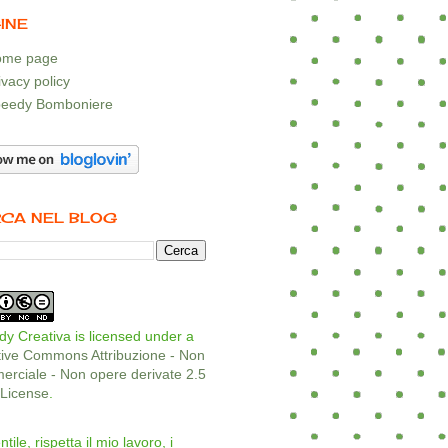
INE
me page
ivacy policy
eedy Bomboniere
CA NEL BLOG
y Creativa is licensed under a
tive Commons Attribuzione - Non
rciale - Non opere derivate 2.5
a License
.
ntile, rispetta il mio lavoro, i