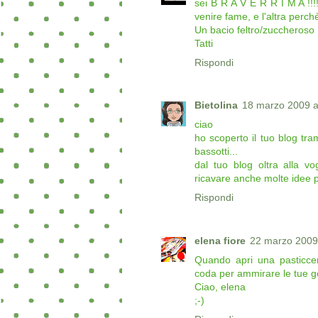
sei B R A V E R R I M A !!!
venire fame, e l'altra perchè 
Un bacio feltro/zuccheroso
Tatti
Rispondi
Bietolina
18 marzo 2009 al
ciao
ho scoperto il tuo blog tram
bassotti...
dal tuo blog oltra alla v
ricavare anche molte idee p
Rispondi
elena fiore
22 marzo 2009 
Quando apri una pasticcer
coda per ammirare le tue gol
Ciao, elena
;-)