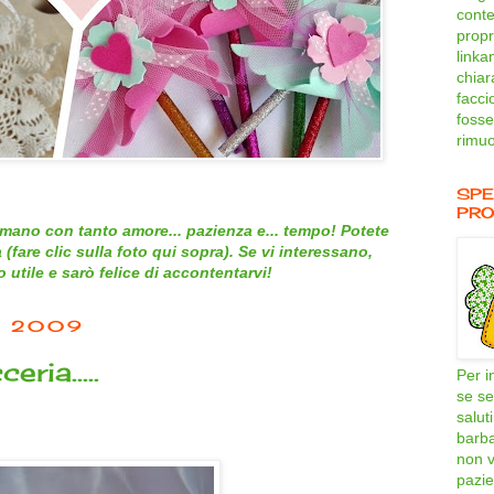
conte
propri
linka
chiar
facci
fosse
rimuo
SPE
PRO
mano con tanto amore... pazienza e... tempo! Potete
 (
fare clic sulla foto qui sopra
). Se vi interessano,
utile e sarò felice di accontentarvi!
O 2009
ria.....
Per i
se se
salut
barb
non v
pazie