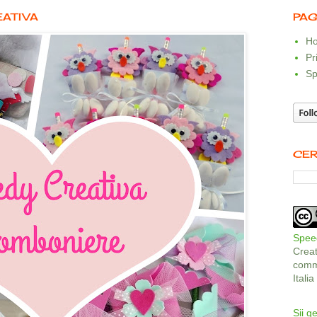
EATIVA
PAG
Ho
Pr
Sp
CER
Speed
Crea
comme
Itali
Sii ge