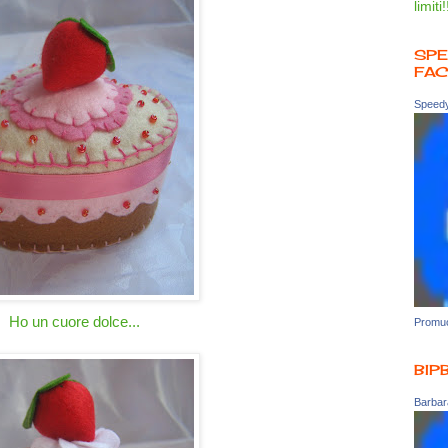
limiti!
SPE
FA
Speedy
Ho un cuore dolce...
Promuo
BIP
Barbara