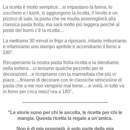
La ricetta è molto semplice…si impastano la farina, lo
zucchero e i tuorli, si aggiungono la ricotta, il lievito e un
pizzico di sale, la pasta che ne risulta assomiglierà alla
classica pasta frolla, ma sarà molto più leggera perché al
posto del burro c’è la ricotta…
La mettiamo 30 minuti in frigo a riposarsi..intanto imburriamo
e infariniamo uno stampo apribile e accendiamo il forno a
180°.
Recuperiamo la nostra pasta frolla-ricotta e la stendiamo
nella tortiera…ci teniamo qualche pezzetto per le
decorazioni…e ricopriamo con la marmellata che più vi
piace….finiamo di decorare con le classiche striscioline di
pasta che a me non vengono mai bene….e voilà, in tutto va
in forno per circa mezz’ora a 180°.
-----------------------------------------------------------
"Le storie sono per chi le ascolta, le ricette per chi le
mangia. Questa ricetta la regalo a un'amica.
Non è di mia proprietà, è solo parte della mia