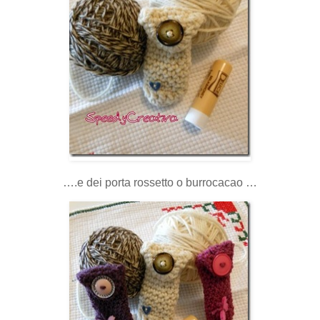
….e dei porta rossetto o burrocacao …