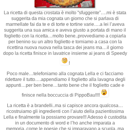
La ricetta di questa crostata è molto “sfuggente”….mi è stata
suggerita da mia cognata un giorno che si parlava di
marmellate fai da te e di torte e tortine varie….a lei l’aveva
suggerita una sua amica e aveva giusto a portata di mano il
foglietto con la ricetta…molto bene..provvediamo a copiarla
per benino su un altro foglietto e torniamo a casa con la
ricettina nuova nuova nella tasca dei jeans ma…il giorno
dopo la ricetta finisce in lavatrice insieme ai jeans di Speedy
!
Poco male…telefoniamo alla cognata Lella e ci facciamo
ridettare il tutto….appendiamo il foglietto alla lavagna degli
appunti…per ben bene…tanto bene che il foglietto cade e
finisce nella boccuccia di PippoBau!!!!
La ricetta è a brandelli..ma si capisce ancora qualcosa…
ricostruiamo gli ingredienti con l’aiuto della pazientissima
Lella e finalmente la possiamo provare!!! Adesso è custodita
in un documento di word e l’ho anche imparata a
memoria..come le poesie che si imparavano a scuola..ma