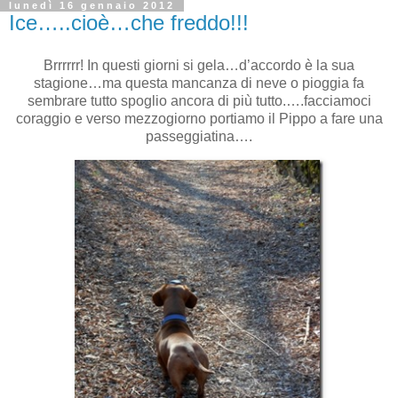
lunedì 16 gennaio 2012
Ice…..cioè…che freddo!!!
Brrrrrr! In questi giorni si gela…d’accordo è la sua
stagione…ma questa mancanza di neve o pioggia fa
sembrare tutto spoglio ancora di più tutto.….facciamoci
coraggio e verso mezzogiorno portiamo il Pippo a fare una
passeggiatina….