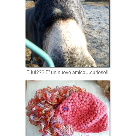
E lui??? E’ un nuovo amico…curioso!!!