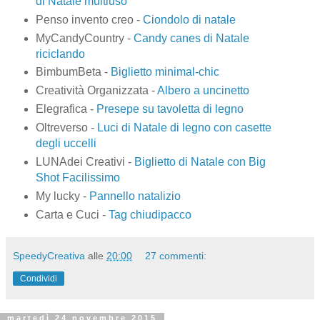
di Natale multiuso
Penso invento creo -
Ciondolo di natale
MyCandyCountry -
Candy canes di Natale
riciclando
BimbumBeta -
Biglietto minimal-chic
Creatività Organizzata -
Albero a uncinetto
Elegrafica -
Presepe su tavoletta di legno
Oltreverso -
Luci di Natale di legno con casette
degli uccelli
LUNAdei Creativi -
Biglietto di Natale con Big
Shot Facilissimo
My lucky -
Pannello natalizio
Carta e Cuci -
Tag chiudipacco
SpeedyCreativa
alle
20:00
27 commenti:
Condividi
martedì 24 novembre 2015