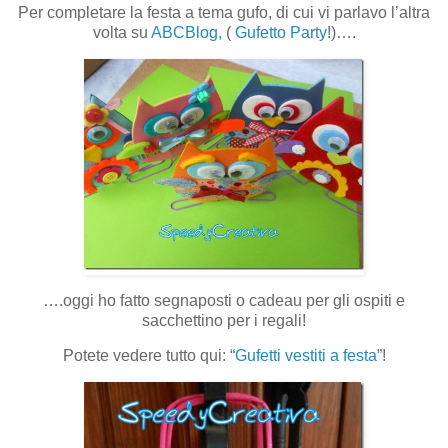
Per completare la festa a tema gufo, di cui vi parlavo l’altra
volta su
ABCBlog,
(
Gufetto Party
!)….
….oggi ho fatto segnaposti o cadeau per gli ospiti e
sacchettino per i regali!
Potete vedere tutto qui: “
Gufetti vestiti a festa
”!