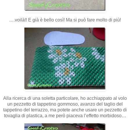
….voilà!! E già è bello così! Ma si può fare molto di più!
Alla ricerca di una soletta particolare, ho acchiappato al volo
un pezzetto di tappetino gommoso, avanzo del taglio del
tappetino del terrazzo, ma potete anche usare un pezzetto di
tovaglia di plastica, a me però piaceva l’effetto morbidoso…