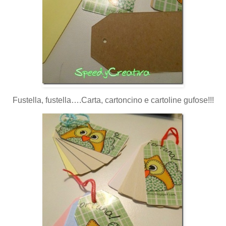
Fustella, fustella….Carta, cartoncino e cartoline gufose!!!