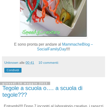
E sono pronta per andare al
MammacheBlog –
SocialFamilyDay
!!!!
Unknown
alle
00:41
10 commenti:
Condividi
giovedì 16 maggio 2013
Tegole a scuola o…. a scuola di
tegole???
Entrambi!!!! Dopo 7 incontri al laboratorio creativo, i ragazzi