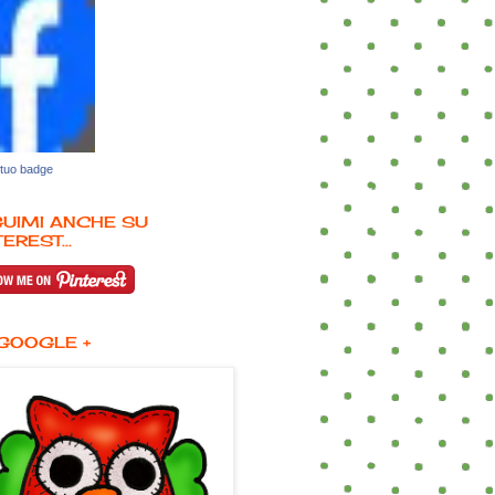
 tuo badge
UIMI ANCHE SU
EREST...
GOOGLE +