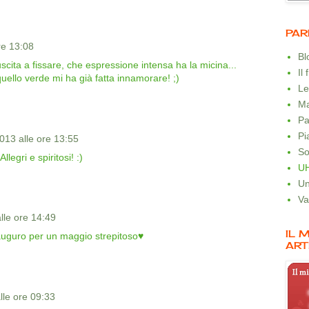
PAR
re 13:08
B
cita a fissare, che espressione intensa ha la micina...
Il
 quello verde mi ha già fatta innamorare! ;)
Le
Ma
Pa
Pi
013 alle ore 13:55
So
Allegri e spiritosi! :)
U
Un
Va
lle ore 14:49
IL 
!auguro per un maggio strepitoso♥
ART
lle ore 09:33