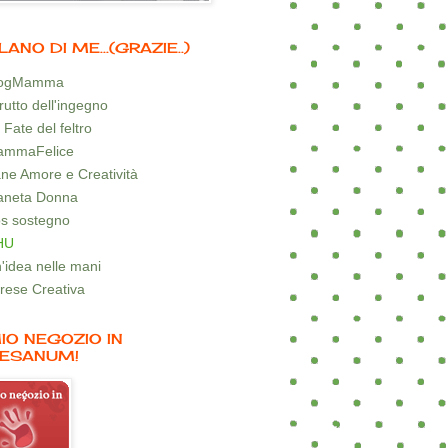
LANO DI ME...(GRAZIE..)
logMamma
 frutto dell'ingegno
 Fate del feltro
mmaFelice
ne Amore e Creatività
aneta Donna
s sostegno
HU
'idea nelle mani
rese Creativa
MIO NEGOZIO IN
ESANUM!