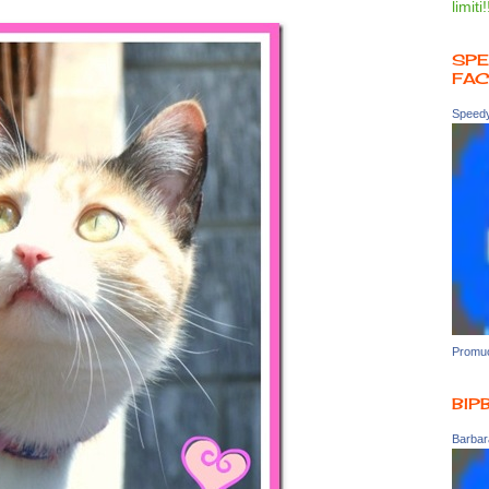
limiti!
SPE
FA
Speedy
Promuo
BIP
Barbara