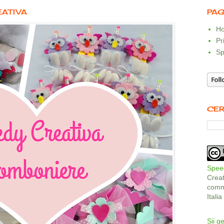
EATIVA
PAG
Ho
Pr
Sp
CER
Speed
Crea
comme
Itali
Sii ge