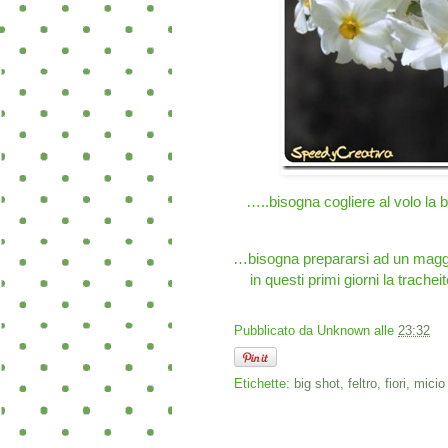
…..bisogna cogliere al volo la be
…bisogna prepararsi ad un maggio 
in questi primi giorni la trache
Pubblicato da
Unknown
alle
23:32
Etichette:
big shot
,
feltro
,
fiori
,
micio