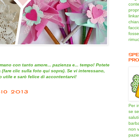
conte
propri
linka
chiar
facci
fosse
rimuo
SPE
PRO
mano con tanto amore... pazienza e... tempo! Potete
 (
fare clic sulla foto qui sopra
). Se vi interessano,
utile e sarò felice di accontentarvi!
IO 2013
Per i
se se
salut
barb
non v
pazie