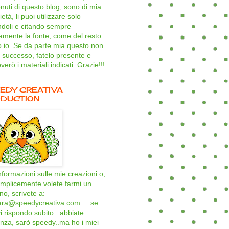
nuti di questo blog, sono di mia
età, li puoi utilizzare solo
ndoli e citando sempre
amente la fonte, come del resto
o io. Se da parte mia questo non
 successo, fatelo presente e
verò i materiali indicati. Grazie!!!
EDY CREATIVA
DUCTION
nformazioni sulle mie creazioni o,
mplicemente volete farmi un
ino, scrivete a:
ara@speedycreativa.com ....se
i rispondo subito...abbiate
nza, sarò speedy..ma ho i miei