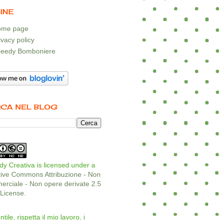
INE
me page
ivacy policy
eedy Bomboniere
CA NEL BLOG
y Creativa is licensed under a
tive Commons Attribuzione - Non
rciale - Non opere derivate 2.5
a License
.
ntile, rispetta il mio lavoro, i