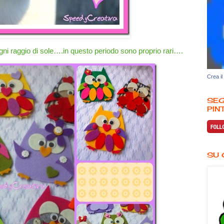
ni raggio di sole….in questo periodo sono proprio rari….
Crea il
SEG
PINT
SU 