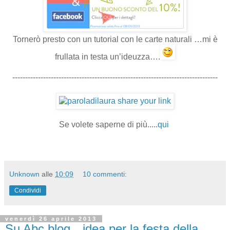
Tornerò presto con un tutorial con le carte naturali …mi è
frullata in testa un’ideuzza….
--------------------------------------------------------------------------------
Se volete saperne di più.....
qui
Unknown
alle
10:09
10 commenti:
Condividi
venerdì 26 aprile 2013
Su Abc blog…idea per la festa della