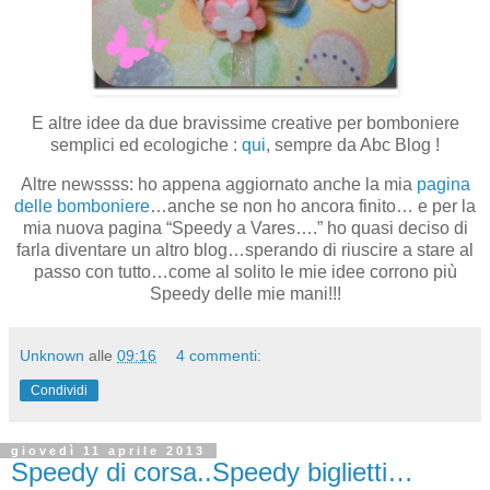
E altre idee da due bravissime creative per bomboniere
semplici ed ecologiche :
qui
, sempre da Abc Blog !
Altre newssss: ho appena aggiornato anche la mia
pagina
delle bomboniere
…anche se non ho ancora finito… e per la
mia nuova pagina “Speedy a Vares….” ho quasi deciso di
farla diventare un altro blog…sperando di riuscire a stare al
passo con tutto…come al solito le mie idee corrono più
Speedy delle mie mani!!!
Unknown
alle
09:16
4 commenti:
Condividi
giovedì 11 aprile 2013
Speedy di corsa..Speedy biglietti…