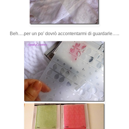
Beh….per un po’ dovrò accontentarmi di guardarle…..