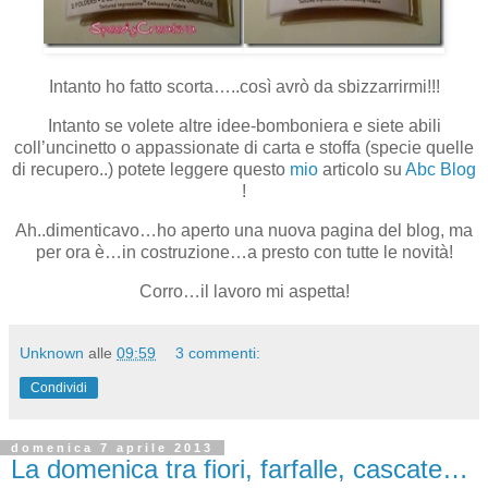
Intanto ho fatto scorta…..così avrò da sbizzarrirmi!!!
Intanto se volete altre idee-bomboniera e siete abili
coll’uncinetto o appassionate di carta e stoffa (specie quelle
di recupero..) potete leggere questo
mio
articolo su
Abc Blog
!
Ah..dimenticavo…ho aperto una nuova pagina del blog, ma
per ora è…in costruzione…a presto con tutte le novità!
Corro…il lavoro mi aspetta!
Unknown
alle
09:59
3 commenti:
Condividi
domenica 7 aprile 2013
La domenica tra fiori, farfalle, cascate…