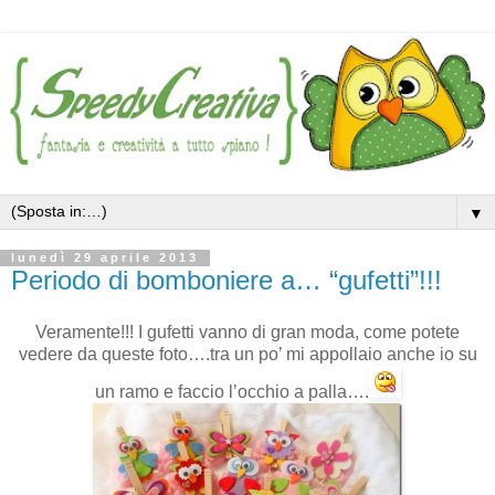
▼
lunedì 29 aprile 2013
Periodo di bomboniere a… “gufetti”!!!
Veramente!!! I gufetti vanno di gran moda, come potete
vedere da queste foto….tra un po’ mi appollaio anche io su
un ramo e faccio l’occhio a palla….