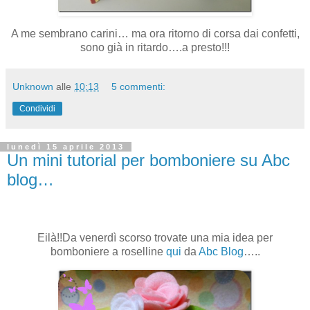
A me sembrano carini… ma ora ritorno di corsa dai confetti,
sono già in ritardo….a presto!!!
Unknown
alle
10:13
5 commenti:
Condividi
lunedì 15 aprile 2013
Un mini tutorial per bomboniere su Abc
blog…
Eilà!!Da venerdì scorso trovate una mia idea per
bomboniere a roselline
qui
da
Abc Blog
…..