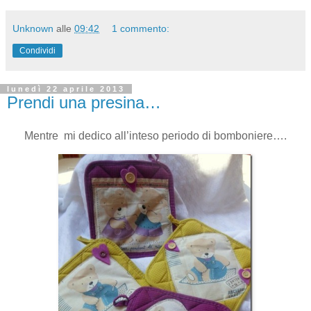
Unknown
alle
09:42
1 commento:
Condividi
lunedì 22 aprile 2013
Prendi una presina…
Mentre mi dedico all’inteso periodo di bomboniere….