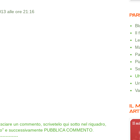
013 alle ore 21:16
PAR
B
Il
Le
Ma
Pa
Pi
So
U
Un
Va
IL 
ART
lasciare un commento, scrivetelo qui sotto nel riquadro,
onimo" e successivamente PUBBLICA COMMENTO.
------------