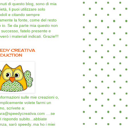
nuti di questo blog, sono di mia
età, li puoi utilizzare solo
ndoli e citando sempre
amente la fonte, come del resto
o io. Se da parte mia questo non
 successo, fatelo presente e
verò i materiali indicati. Grazie!!!
EDY CREATIVA
DUCTION
nformazioni sulle mie creazioni o,
mplicemente volete farmi un
ino, scrivete a:
ara@speedycreativa.com ....se
i rispondo subito...abbiate
nza, sarò speedy..ma ho i miei