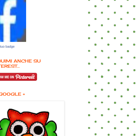
 tuo badge
UIMI ANCHE SU
EREST...
GOOGLE +