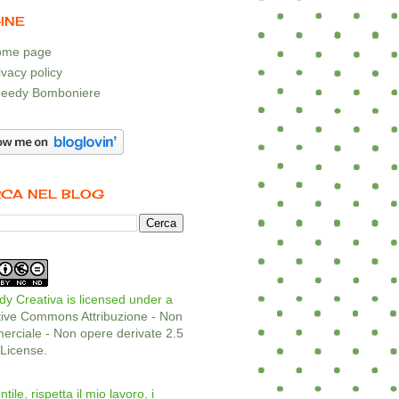
INE
me page
ivacy policy
eedy Bomboniere
CA NEL BLOG
y Creativa is licensed under a
tive Commons Attribuzione - Non
rciale - Non opere derivate 2.5
a License
.
ntile, rispetta il mio lavoro, i