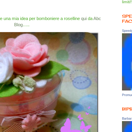
limiti!
SPE
te una mia idea per bomboniere a roselline
qui
da
Abc
FA
Blog
…..
Speedy
Promuo
BIP
Barbara