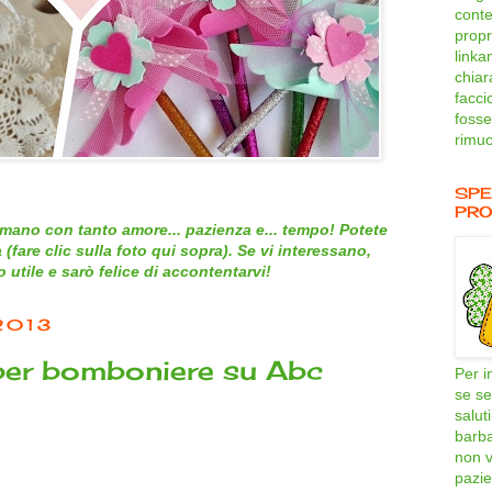
conte
propri
linka
chiar
facci
fosse
rimuo
SPE
PRO
mano con tanto amore... pazienza e... tempo! Potete
 (
fare clic sulla foto qui sopra
). Se vi interessano,
utile e sarò felice di accontentarvi!
2013
 per bomboniere su Abc
Per i
se se
salut
barb
non v
pazie