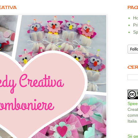
EATIVA
PAG
Ho
Pr
Sp
CER
Speed
Crea
comme
Itali
Sii ge