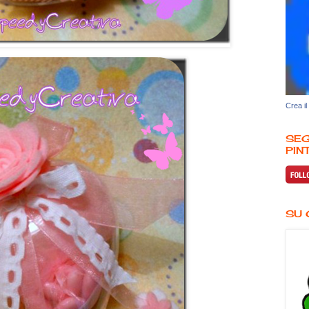
Crea il
SEG
PINT
SU 