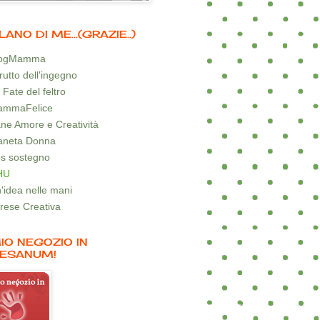
LANO DI ME...(GRAZIE..)
logMamma
 frutto dell'ingegno
 Fate del feltro
mmaFelice
ne Amore e Creatività
aneta Donna
s sostegno
HU
'idea nelle mani
rese Creativa
MIO NEGOZIO IN
ESANUM!