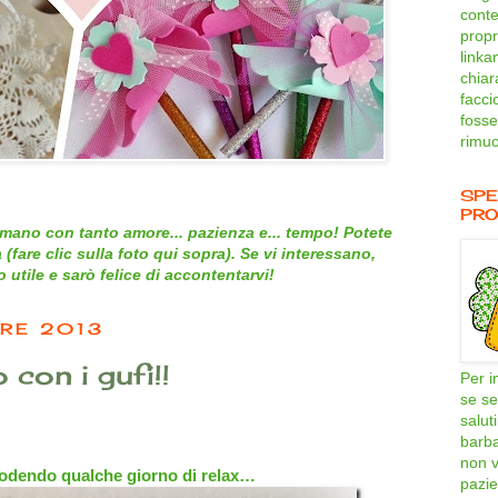
conte
propri
linka
chiar
facci
fosse
rimuo
SPE
PRO
mano con tanto amore... pazienza e... tempo! Potete
 (
fare clic sulla foto qui sopra
). Se vi interessano,
utile e sarò felice di accontentarvi!
RE 2013
con i gufi!!
Per i
se se
salut
barb
non v
odendo qualche giorno di relax…
pazie