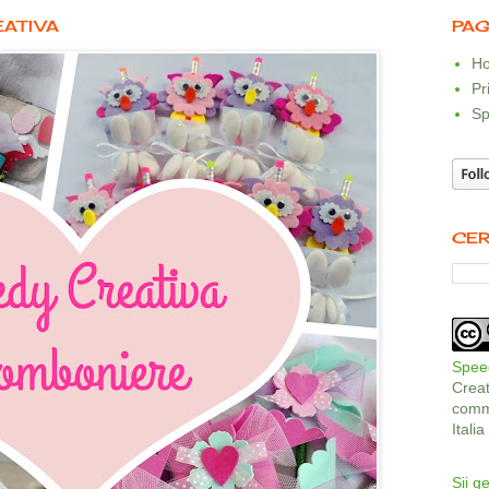
EATIVA
PAG
Ho
Pr
Sp
CER
Speed
Crea
comme
Itali
Sii ge