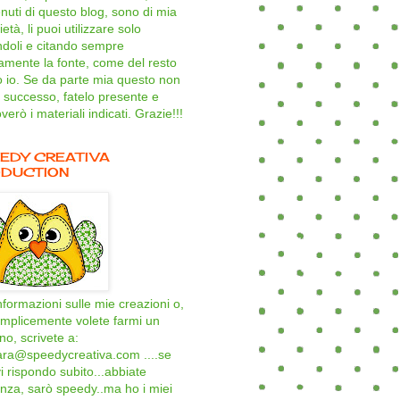
nuti di questo blog, sono di mia
età, li puoi utilizzare solo
ndoli e citando sempre
amente la fonte, come del resto
o io. Se da parte mia questo non
 successo, fatelo presente e
verò i materiali indicati. Grazie!!!
EDY CREATIVA
DUCTION
nformazioni sulle mie creazioni o,
mplicemente volete farmi un
ino, scrivete a:
ara@speedycreativa.com ....se
i rispondo subito...abbiate
nza, sarò speedy..ma ho i miei