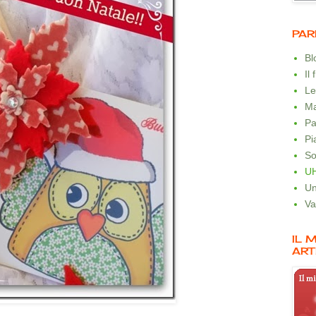
PAR
B
Il
Le
Ma
Pa
Pi
So
U
Un
Va
IL 
ART