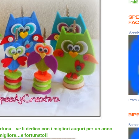
limiti!
SPE
FA
Speedy
Promuo
BIP
Barbara
rtuna…ve li dedico con i migliori auguri per un anno
migliore…e fortunato!!