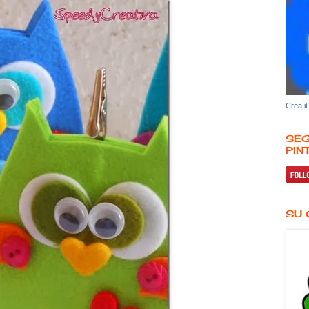
Crea il
SEG
PINT
SU 