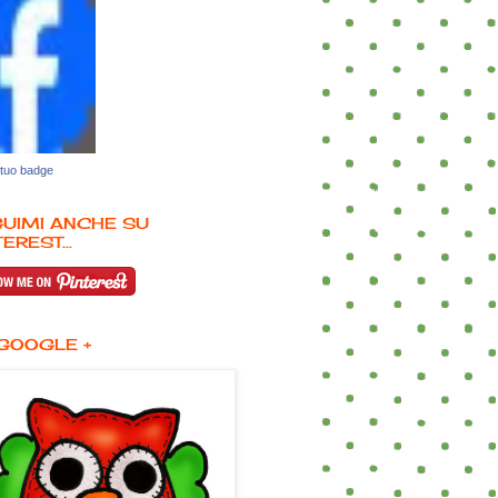
 tuo badge
UIMI ANCHE SU
EREST...
GOOGLE +