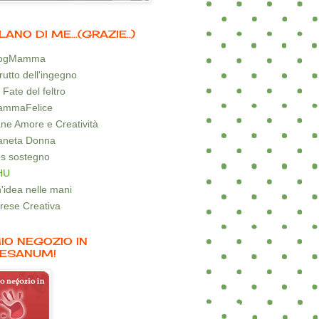
LANO DI ME...(GRAZIE..)
logMamma
 frutto dell'ingegno
 Fate del feltro
mmaFelice
ne Amore e Creatività
aneta Donna
s sostegno
HU
'idea nelle mani
rese Creativa
MIO NEGOZIO IN
ESANUM!