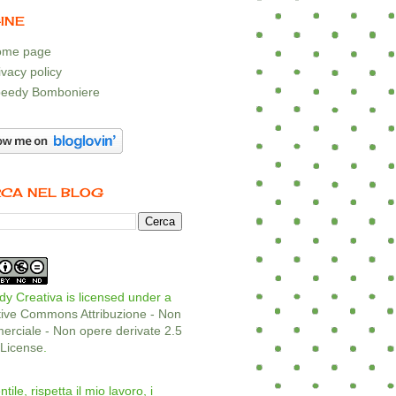
INE
me page
ivacy policy
eedy Bomboniere
CA NEL BLOG
y Creativa is licensed under a
tive Commons Attribuzione - Non
rciale - Non opere derivate 2.5
a License
.
ntile, rispetta il mio lavoro, i