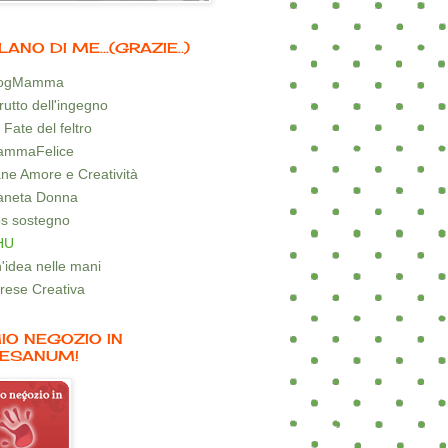
LANO DI ME...(GRAZIE..)
logMamma
 frutto dell'ingegno
 Fate del feltro
mmaFelice
ne Amore e Creatività
aneta Donna
s sostegno
HU
'idea nelle mani
rese Creativa
MIO NEGOZIO IN
ESANUM!