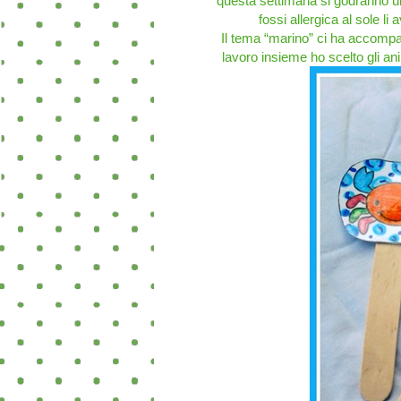
questa settimana si godranno u
fossi allergica al sole li 
Il tema “marino” ci ha accompa
lavoro insieme ho scelto gli ani