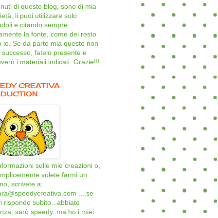
nuti di questo blog, sono di mia
età, li puoi utilizzare solo
ndoli e citando sempre
amente la fonte, come del resto
o io. Se da parte mia questo non
 successo, fatelo presente e
verò i materiali indicati. Grazie!!!
EDY CREATIVA
DUCTION
nformazioni sulle mie creazioni o,
mplicemente volete farmi un
ino, scrivete a:
ara@speedycreativa.com ....se
i rispondo subito...abbiate
nza, sarò speedy..ma ho i miei