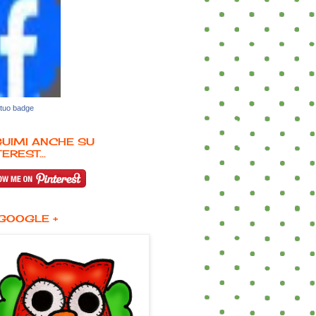
 tuo badge
UIMI ANCHE SU
EREST...
GOOGLE +