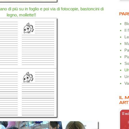
o di più su in foglio e poi via di fotocopie, bastoncini di
PAR
legno, mollette!!
B
Il
Le
Ma
Pa
Pi
So
U
Un
Va
IL 
ART