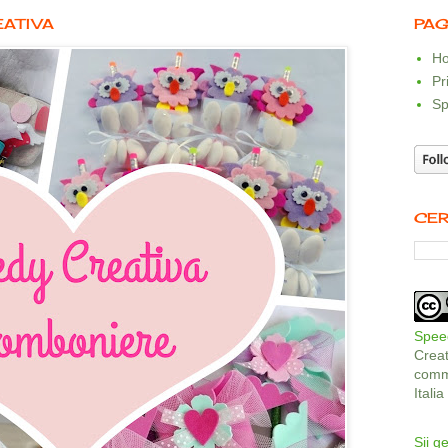
EATIVA
PAG
Ho
Pr
Sp
CER
Speed
Crea
comme
Itali
Sii ge