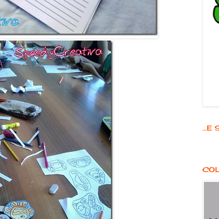
...
COL