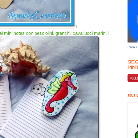
I
i mini notes con pesciolini, granchi, cavallucci marini!!
Crea il
SEG
PINT
SU 