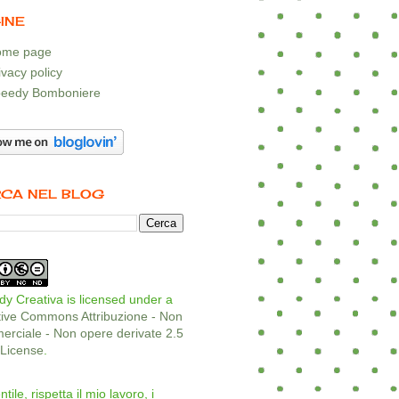
INE
me page
ivacy policy
eedy Bomboniere
CA NEL BLOG
y Creativa is licensed under a
tive Commons Attribuzione - Non
rciale - Non opere derivate 2.5
a License
.
ntile, rispetta il mio lavoro, i