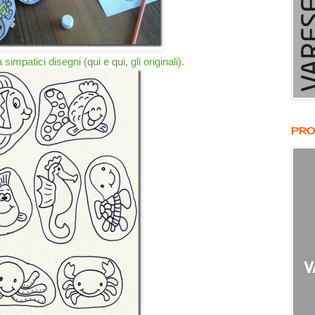
simpatici disegni (
qui
e
qui
, gli originali).
PRO