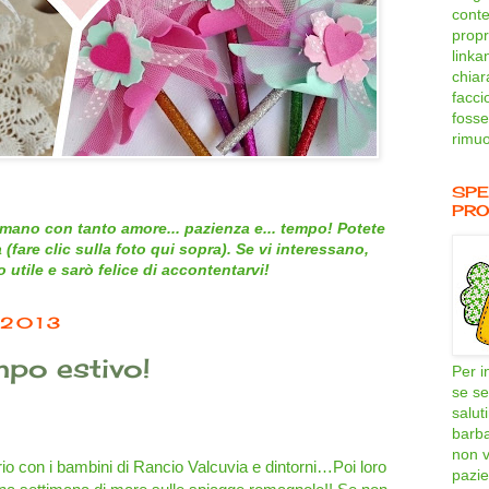
conte
propri
linka
chiar
facci
fosse
rimuo
SPE
PRO
mano con tanto amore... pazienza e... tempo! Potete
 (
fare clic sulla foto qui sopra
). Se vi interessano,
utile e sarò felice di accontentarvi!
 2013
mpo estivo!
Per i
se se
salut
barb
non v
io con i bambini di Rancio Valcuvia e dintorni…Poi loro
pazie