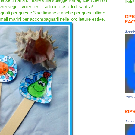
na settimana di mare sulle spiagge romagnole!! Se non
limiti!
avrei seguiti volentieri….adoro i castelli di sabbia!
gnati per queste 3 settimane e anche per quest’ultimo
SPE
mali marini per accompagnarli nelle loro letture estive.
FA
Speedy
Promuo
BIP
Barbara