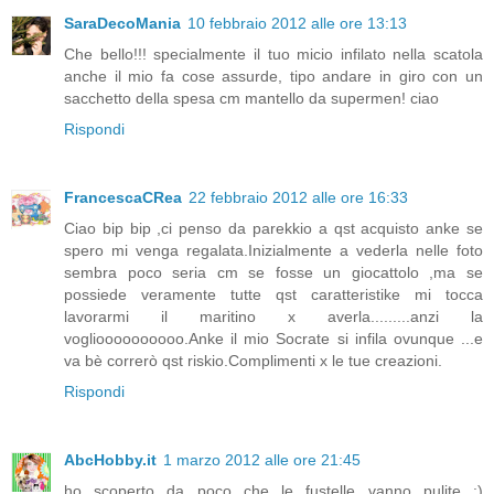
SaraDecoMania
10 febbraio 2012 alle ore 13:13
Che bello!!! specialmente il tuo micio infilato nella scatola
anche il mio fa cose assurde, tipo andare in giro con un
sacchetto della spesa cm mantello da supermen! ciao
Rispondi
FrancescaCRea
22 febbraio 2012 alle ore 16:33
Ciao bip bip ,ci penso da parekkio a qst acquisto anke se
spero mi venga regalata.Inizialmente a vederla nelle foto
sembra poco seria cm se fosse un giocattolo ,ma se
possiede veramente tutte qst caratteristike mi tocca
lavorarmi il maritino x averla.........anzi la
voglioooooooooo.Anke il mio Socrate si infila ovunque ...e
va bè correrò qst riskio.Complimenti x le tue creazioni.
Rispondi
AbcHobby.it
1 marzo 2012 alle ore 21:45
ho scoperto da poco che le fustelle vanno pulite :)