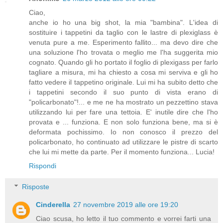
Ciao,
anche io ho una big shot, la mia "bambina". L'idea di
sostituire i tappetini da taglio con le lastre di plexiglass è
venuta pure a me. Esperimento fallito... ma devo dire che
una soluzione l'ho trovata o meglio me l'ha suggerita mio
cognato. Quando gli ho portato il foglio di plexigass per farlo
tagliare a misura, mi ha chiesto a cosa mi serviva e gli ho
fatto vedere il tappetino originale. Lui mi ha subito detto che
i tappetini secondo il suo punto di vista erano di
"policarbonato"!... e me ne ha mostrato un pezzettino stava
utilizzando lui per fare una tettoia. E' inutile dire che l'ho
provata e ... funziona. E non solo funziona bene, ma si è
deformata pochissimo. Io non conosco il prezzo del
policarbonato, ho continuato ad utilizzare le pistre di scarto
che lui mi mette da parte. Per il momento funziona... Lucia!
Rispondi
Risposte
Cinderella
27 novembre 2019 alle ore 19:20
Ciao scusa, ho letto il tuo commento e vorrei farti una