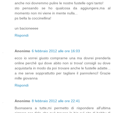
anche noi dovremmo pulire le nostre fustelle ogni tanto!
sto pensando se ho qualcosa da aggiungere,ma al
momento non mi viene in mente nulla...
ps bella la coccinellina!
un bacioneeee
Rispondi
Anonimo
6 febbraio 2012 alle ore 16:03
ecco io vorrei giusto comprarne una ma dovrei prenderla
online perchê qui dove abito non si trova! consigli su dove
acquistarla in modo da poi trovare anche le fustelle adatte...
a me serve sopprattutto per tagliare il pannolenci! Grazie
mille giovanna
Rispondi
Anonimo
8 febbraio 2012 alle ore 22:41
Buonasera a tutte,mi permetto di rispondere all'ultima
signora per dirle che può trovare la big sul sito di hobby di