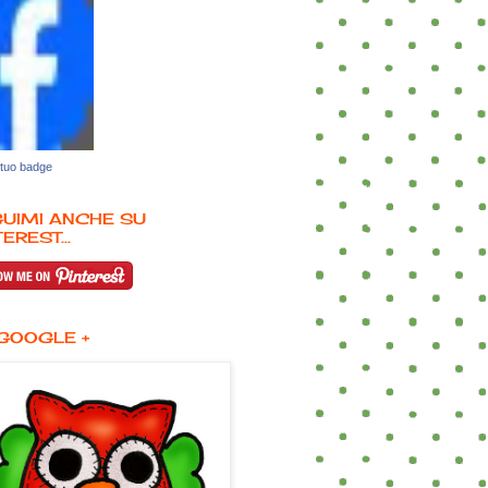
 tuo badge
UIMI ANCHE SU
EREST...
GOOGLE +