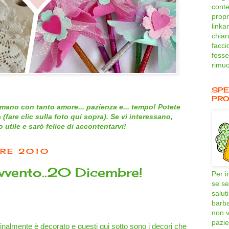
conte
propri
linka
chiar
facci
fosse
rimuo
SPE
PRO
mano con tanto amore... pazienza e... tempo! Potete
 (
fare clic sulla foto qui sopra
). Se vi interessano,
utile e sarò felice di accontentarvi!
BRE 2010
avvento..20 Dicembre!
Per i
se se
salut
barb
non v
pazie
finalmente è decorato e questi qui sotto sono i decori che