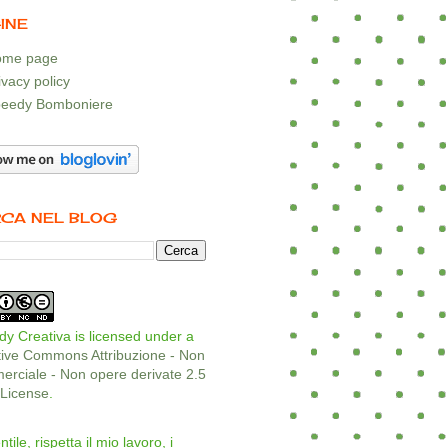
INE
me page
ivacy policy
eedy Bomboniere
CA NEL BLOG
y Creativa is licensed under a
tive Commons Attribuzione - Non
rciale - Non opere derivate 2.5
a License
.
ntile, rispetta il mio lavoro, i