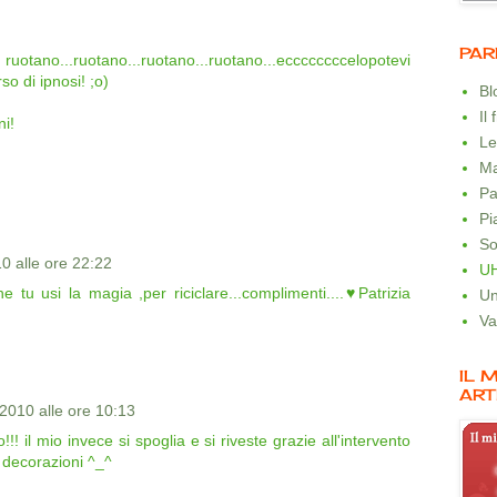
PAR
otano...ruotano...ruotano...ruotano...eccccccccelopotevi
so di ipnosi! ;o)
B
Il
i!
Le
Ma
Pa
Pi
So
0 alle ore 22:22
U
he tu usi la magia ,per riciclare...complimenti....♥Patrizia
Un
Va
IL 
ART
2010 alle ore 10:13
!! il mio invece si spoglia e si riveste grazie all'intervento
 decorazioni ^_^