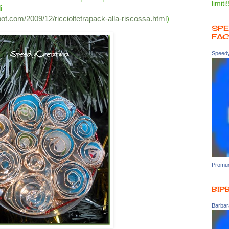
limiti!
i
spot.com/2009/12/riccioltetrapack-alla-riscossa.html
)
SPE
FA
Speedy
Promuo
BIP
Barbara