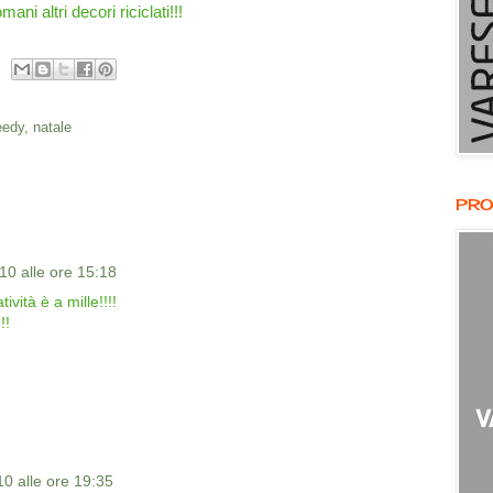
ani altri decori riciclati!!!
eedy
,
natale
PRO
0 alle ore 15:18
ività è a mille!!!!
!!
0 alle ore 19:35