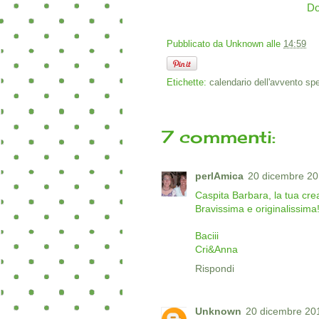
Dom
Pubblicato da
Unknown
alle
14:59
Etichette:
calendario dell'avvento sp
7 commenti:
perlAmica
20 dicembre 201
Caspita Barbara, la tua creat
Bravissima e originalissima!
Baciii
Cri&Anna
Rispondi
Unknown
20 dicembre 201