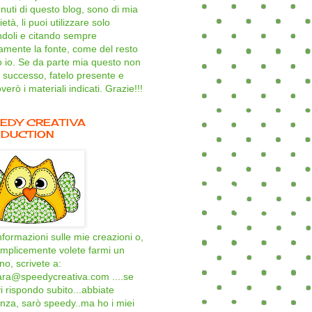
nuti di questo blog, sono di mia
età, li puoi utilizzare solo
ndoli e citando sempre
amente la fonte, come del resto
o io. Se da parte mia questo non
 successo, fatelo presente e
verò i materiali indicati. Grazie!!!
EDY CREATIVA
DUCTION
nformazioni sulle mie creazioni o,
mplicemente volete farmi un
ino, scrivete a:
ara@speedycreativa.com ....se
i rispondo subito...abbiate
nza, sarò speedy..ma ho i miei