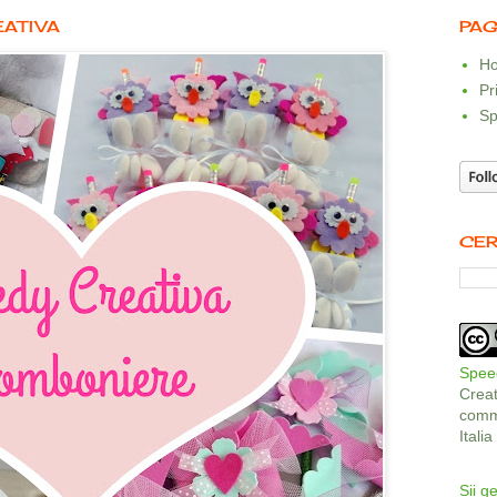
EATIVA
PAG
Ho
Pr
Sp
CER
Speed
Crea
comme
Itali
Sii ge