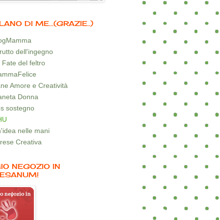
LANO DI ME...(GRAZIE..)
logMamma
 frutto dell'ingegno
 Fate del feltro
mmaFelice
ne Amore e Creatività
aneta Donna
s sostegno
HU
'idea nelle mani
rese Creativa
MIO NEGOZIO IN
ESANUM!