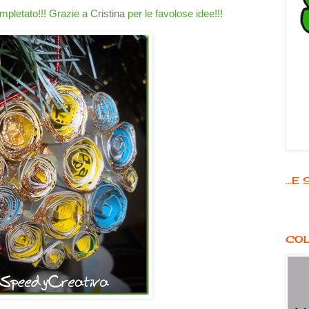
ompletato!!! Grazie a
Cristina
per le favolose idee!!!
...
COL