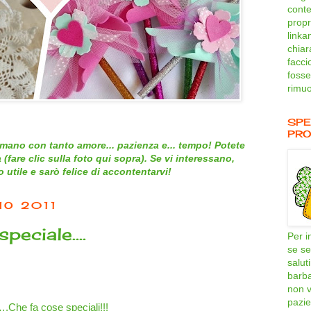
conte
propri
linka
chiar
facci
fosse
rimuo
SPE
PRO
mano con tanto amore... pazienza e... tempo! Potete
 (
fare clic sulla foto qui sopra
). Se vi interessano,
utile e sarò felice di accontentarvi!
IO 2011
speciale….
Per i
se se
salut
barb
non v
pazie
.Che fa cose speciali!!!