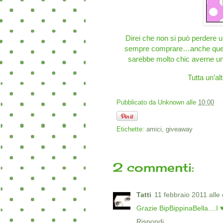
Direi che non si può perdere 
sempre comprare…anche questa
sarebbe molto chic averne un
Tutta un’al
Pubblicato da
Unknown
alle
10:00
Etichette:
amici
,
giveaway
2 commenti:
Tatti
11 febbraio 2011 alle
Grazie BipBippinaBella....I ♥
Rispondi