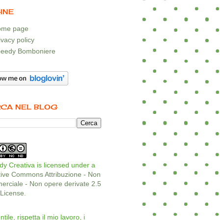
INE
me page
ivacy policy
eedy Bomboniere
CA NEL BLOG
y Creativa is licensed under a
tive Commons Attribuzione - Non
rciale - Non opere derivate 2.5
a License
.
ntile, rispetta il mio lavoro, i