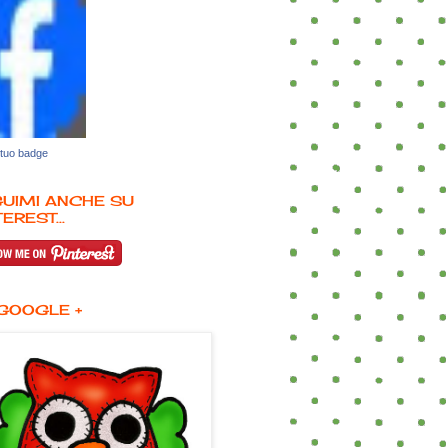
 tuo badge
UIMI ANCHE SU
EREST...
GOOGLE +