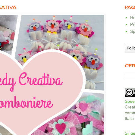
EATIVA
PAG
Ho
Pr
Sp
CER
Speed
Crea
comme
Itali
Sii ge