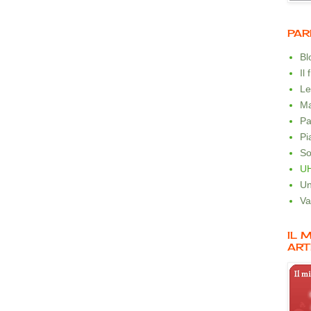
PAR
B
Il
Le
Ma
Pa
Pi
So
U
Un
Va
IL 
ART