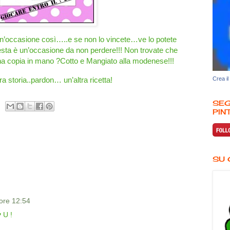
un’occasione così…..e se non lo vincete…ve lo potete
 è un’occasione da non perdere!!! Non trovate che
a copia in mano ?Cotto e Mangiato alla modenese!!!
tra storia..pardon… un’altra ricetta!
Crea il
SEG
PINT
SU 
 ore 12:54
 U !