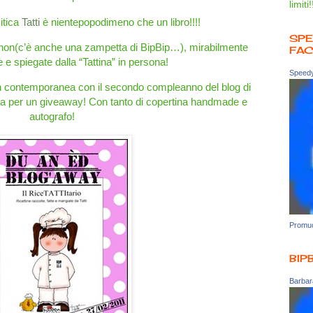
limiti!
mitica
Tatti
è nientepopodimeno che un libro!!!!
SPE
 e non(c’è anche una zampetta di BipBip…), mirabilmente
FA
 spiegate dalla “Tattina” in persona!
Speedy
 in contemporanea con il secondo compleanno del blog di
copia per un giveaway! Con tanto di copertina handmade e
autografo!
Promuo
BIP
Barbara