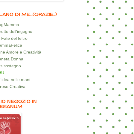
LANO DI ME...(GRAZIE..)
logMamma
 frutto dell'ingegno
 Fate del feltro
mmaFelice
ne Amore e Creatività
aneta Donna
s sostegno
HU
'idea nelle mani
rese Creativa
MIO NEGOZIO IN
ESANUM!