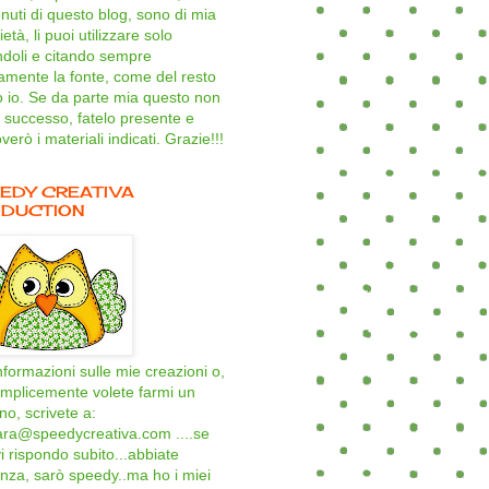
nuti di questo blog, sono di mia
età, li puoi utilizzare solo
ndoli e citando sempre
amente la fonte, come del resto
o io. Se da parte mia questo non
 successo, fatelo presente e
verò i materiali indicati. Grazie!!!
EDY CREATIVA
DUCTION
nformazioni sulle mie creazioni o,
mplicemente volete farmi un
ino, scrivete a:
ara@speedycreativa.com ....se
i rispondo subito...abbiate
nza, sarò speedy..ma ho i miei