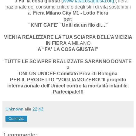
a
Fa' la cosa giusta!
(
www.falacosagiusta.org
), fiera
nazionale del consumo critico e degli stili di vita sostenibili
a
Fiera Milano City M1 - Lotto Fiera
per:
“KNIT CAFE' “Uniti da un filo di…”
VIENI A REALIZZARE LA TUA SCIARPA DELL’AMICIZIA
IN FIERA
A MILANO
A “FA' LA COSA GIUSTA!”
TUTTE LE SCIAPRE REALIZZATE SARANNO DONATE
a
ONLUS UNICEF Comitato Prov. di Bologna
PER IL PROGETTO “VOGLIAMO ZERO!”
Il progetto
internazionale dell'Unicef contro la mortalità infantile.
Partecipate!!!
Unknown
alle
22:43
Condividi
1 commento: