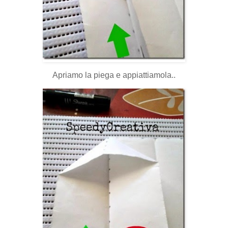
Apriamo la piega e appiattiamola..