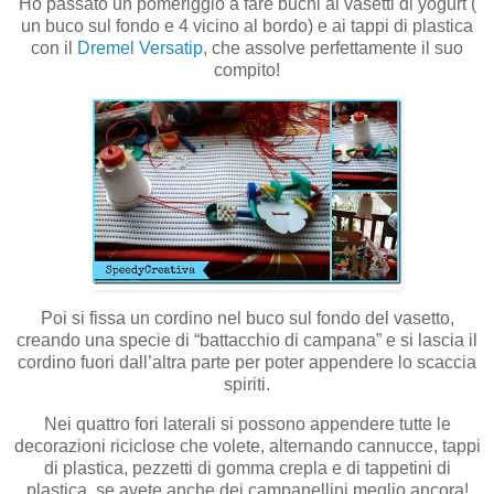
Ho passato un pomeriggio a fare buchi ai vasetti di yogurt (
un buco sul fondo e 4 vicino al bordo) e ai tappi di plastica
con il
Dremel Versatip
, che assolve perfettamente il suo
compito!
Poi si fissa un cordino nel buco sul fondo del vasetto,
creando una specie di “battacchio di campana” e si lascia il
cordino fuori dall’altra parte per poter appendere lo scaccia
spiriti.
Nei quattro fori laterali si possono appendere tutte le
decorazioni riciclose che volete, alternando cannucce, tappi
di plastica, pezzetti di gomma crepla e di tappetini di
plastica, se avete anche dei campanellini meglio ancora!