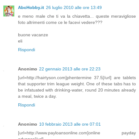
AbcHobby.it
26 luglio 2010 alle ore 13:49
e meno male che ti va la chiavetta... queste meravigliose
foto altrimenti come ce le facevi vedere???
buone vacanze
eli
Rispondi
Anonimo
22 gennaio 2013 alle ore 22:23
[url=http://hairtyson.com]phentermine 37.5[/url] are tablets
that supporter trim league weight. One of these tabs has to
be infatuated with drinking-water, round 20 minutes already
a meal, twice a day.
Rispondi
Anonimo
10 febbraio 2013 alle ore 07:01
[url=http://www.payloansonline.com]online payday
advance[/url]