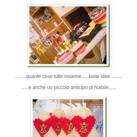
…….quante cose tutte insieme…..tante idee……..
…..e anche un piccolo anticipo di Natale…..