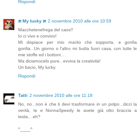
Rispondi
೫ My lucky ೫
2 novembre 2010 alle ore 10:59
Macchetenefrega del caos!!
Io ci vivo e convivo!
Mi dispiace per mio marito che sopporta, e gonfia
gonfia...Un giorno o l'altro mi butta fuori casa, con tutte le
mie stoffe ed i bottoni...
Ma diciamocelo pure...evviva la creatività!
Un bacio, My lucky.
Rispondi
Tatti
2 novembre 2010 alle ore 11:18
No, no...non è che ti devi trasformare in un polpo...dicci la
verità, te e NonnaSpeedy le avete già otto braccia a
testa....eh?
^____^