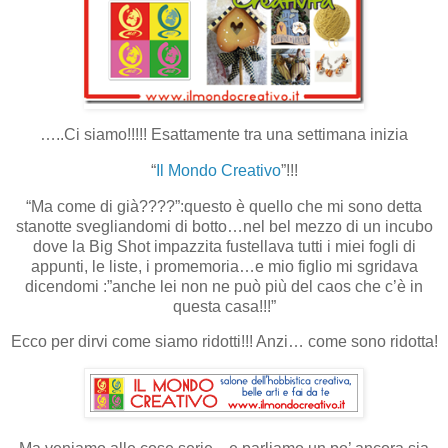
…..Ci siamo!!!!! Esattamente tra una settimana inizia
“
Il Mondo Creativo
”!!!
“Ma come di già????”:questo è quello che mi sono detta
stanotte svegliandomi di botto…nel bel mezzo di un incubo
dove la Big Shot impazzita fustellava tutti i miei fogli di
appunti, le liste, i promemoria…e mio figlio mi sgridava
dicendomi :”anche lei non ne può più del caos che c’è in
questa casa!!!”
Ecco per dirvi come siamo ridotti!!! Anzi… come sono ridotta!