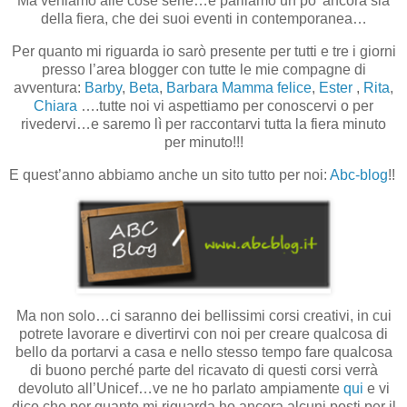
Ma veniamo alle cose serie…e parliamo un po’ ancora sia
della fiera, che dei suoi eventi in contemporanea…
Per quanto mi riguarda io sarò presente per tutti e tre i giorni
presso l’area blogger con tutte le mie compagne di
avventura:
Barby
,
Beta
,
Barbara Mamma felice
,
Ester
,
Rita
,
Chiara
….tutte noi vi aspettiamo per conoscervi o per
rivedervi…e saremo lì per raccontarvi tutta la fiera minuto
per minuto!!!
E quest’anno abbiamo anche un sito tutto per noi:
Abc-blog
!!
Ma non solo…ci saranno dei bellissimi corsi creativi, in cui
potrete lavorare e divertirvi con noi per creare qualcosa di
bello da portarvi a casa e nello stesso tempo fare qualcosa
di buono perché parte del ricavato di questi corsi verrà
devoluto all’Unicef…ve ne ho parlato ampiamente
qui
e vi
dico che per quanto mi riguarda ho ancora alcuni posti per il