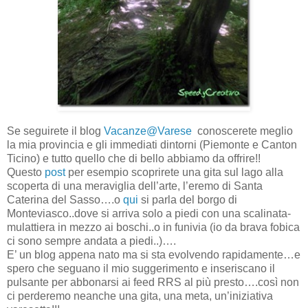
Se seguirete il blog
Vacanze@Varese
conoscerete meglio
la mia provincia e gli immediati dintorni (Piemonte e Canton
Ticino) e tutto quello che di bello abbiamo da offrire!!
Questo
post
per esempio scoprirete una gita sul lago alla
scoperta di una meraviglia dell’arte, l’eremo di Santa
Caterina del Sasso….o
qui
si parla del borgo di
Monteviasco..dove si arriva solo a piedi con una scalinata-
mulattiera in mezzo ai boschi..o in funivia (io da brava fobica
ci sono sempre andata a piedi..)….
E’ un blog appena nato ma si sta evolvendo rapidamente…e
spero che seguano il mio suggerimento e inseriscano il
pulsante per abbonarsi ai feed RRS al più presto….così non
ci perderemo neanche una gita, una meta, un’iniziativa