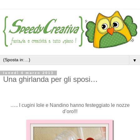
▼
lunedì 4 marzo 2013
Una ghirlanda per gli sposi…
….. I cugini Iole e Nandino hanno festeggiato le nozze
d’oro!!!