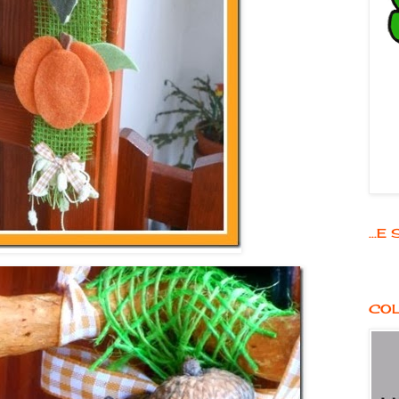
...
COL