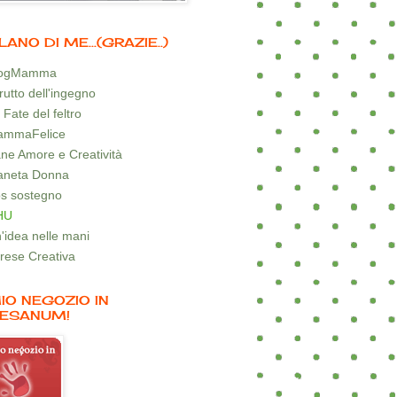
LANO DI ME...(GRAZIE..)
logMamma
 frutto dell'ingegno
 Fate del feltro
mmaFelice
ne Amore e Creatività
aneta Donna
s sostegno
HU
'idea nelle mani
rese Creativa
MIO NEGOZIO IN
ESANUM!