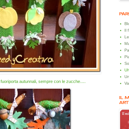
PAR
B
Il
Le
Ma
Pa
Pi
So
U
Un
i fuoriporta autunnali, sempre con le zucche….
Va
IL 
ART