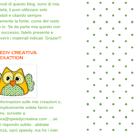
nuti di questo blog, sono di mia
età, li puoi utilizzare solo
ndoli e citando sempre
amente la fonte, come del resto
o io. Se da parte mia questo non
 successo, fatelo presente e
verò i materiali indicati. Grazie!!!
EDY CREATIVA
DUCTION
nformazioni sulle mie creazioni o,
mplicemente volete farmi un
ino, scrivete a:
ara@speedycreativa.com ....se
i rispondo subito...abbiate
nza, sarò speedy..ma ho i miei