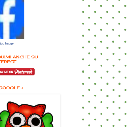
 tuo badge
UIMI ANCHE SU
EREST...
GOOGLE +