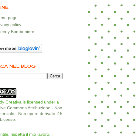
INE
me page
ivacy policy
eedy Bomboniere
CA NEL BLOG
y Creativa is licensed under a
tive Commons Attribuzione - Non
rciale - Non opere derivate 2.5
a License
.
ntile, rispetta il mio lavoro, i