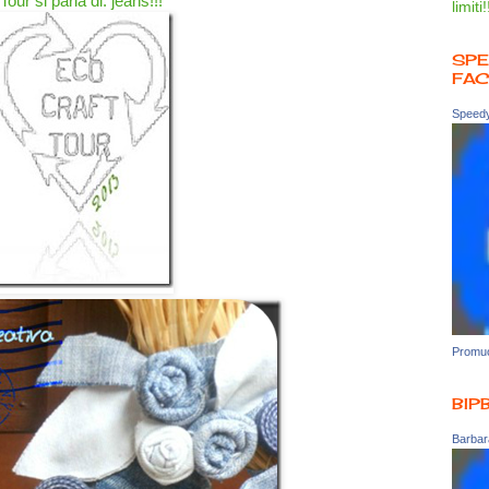
Tour si parla di: jeans!!!
limiti!
SPE
FA
Speedy
Promuo
BIP
Barbara