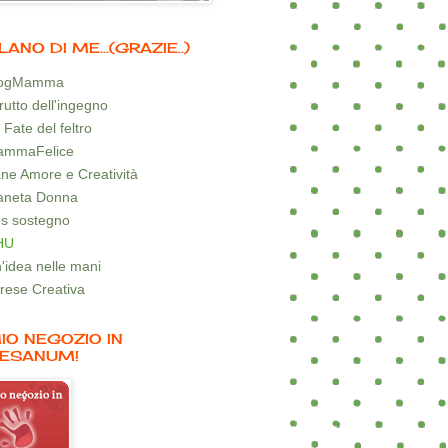
LANO DI ME...(GRAZIE..)
logMamma
 frutto dell'ingegno
 Fate del feltro
mmaFelice
ne Amore e Creatività
aneta Donna
s sostegno
HU
'idea nelle mani
rese Creativa
MIO NEGOZIO IN
ESANUM!