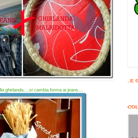
...
lla ghirlanda….si cambia forma ai jeans…
COL