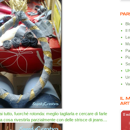
PAR
B
Il
Le
Ma
Pa
Pi
So
U
Un
Va
IL 
ART
i tutto, fuorché rotonda: meglio tagliarla e cercare di farle
a cosa rivestirla parzialmente con delle strisce di jeans…