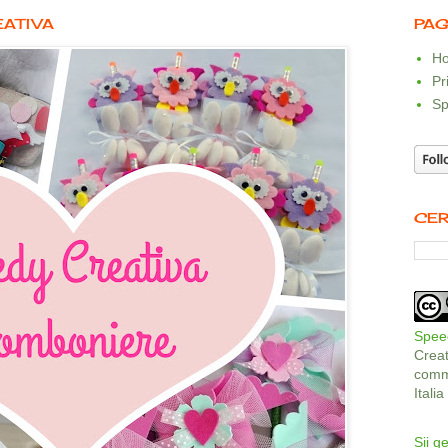
EATIVA
PAG
Ho
Pr
Sp
CER
Speed
Crea
comme
Itali
Sii ge