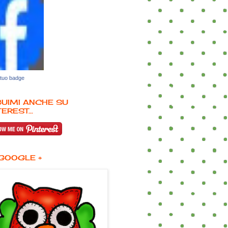
 tuo badge
UIMI ANCHE SU
EREST...
GOOGLE +