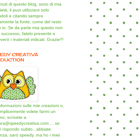
nuti di questo blog, sono di mia
età, li puoi utilizzare solo
ndoli e citando sempre
amente la fonte, come del resto
o io. Se da parte mia questo non
 successo, fatelo presente e
verò i materiali indicati. Grazie!!!
EDY CREATIVA
DUCTION
nformazioni sulle mie creazioni o,
mplicemente volete farmi un
ino, scrivete a:
ara@speedycreativa.com ....se
i rispondo subito...abbiate
nza, sarò speedy..ma ho i miei