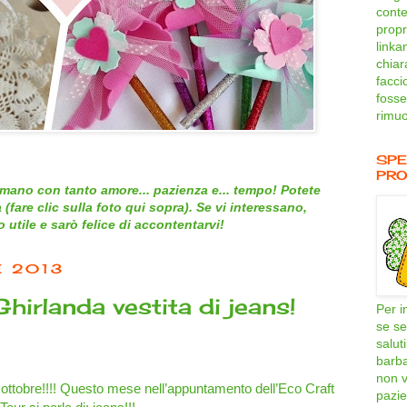
conte
propri
linka
chiar
facci
fosse
rimuo
SPE
PRO
mano con tanto amore... pazienza e... tempo! Potete
 (
fare clic sulla foto qui sopra
). Se vi interessano,
utile e sarò felice di accontentarvi!
E 2013
hirlanda vestita di jeans!
Per i
se se
salut
barb
non v
 ottobre!!!! Questo mese nell’appuntamento dell’Eco Craft
pazie