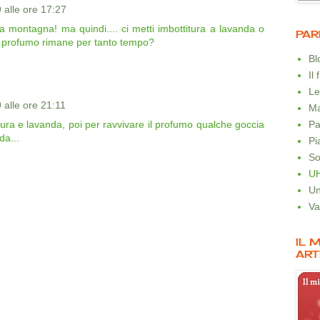
 alle ore 17:27
a montagna! ma quindi.... ci metti imbottitura a lavanda o
PAR
il profumo rimane per tanto tempo?
B
Il
Le
 alle ore 21:11
Ma
Pa
tura e lavanda, poi per ravvivare il profumo qualche goccia
da...
Pi
So
U
Un
Va
IL 
ART