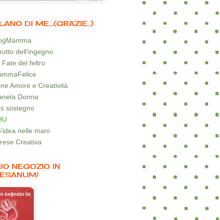
LANO DI ME...(GRAZIE..)
logMamma
 frutto dell'ingegno
 Fate del feltro
mmaFelice
ne Amore e Creatività
aneta Donna
s sostegno
HU
'idea nelle mani
rese Creativa
MIO NEGOZIO IN
ESANUM!