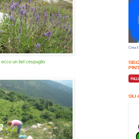
Crea il
ecco un bel cespuglio
SEG
PINT
SU 