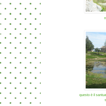
n
questo è il santu
s