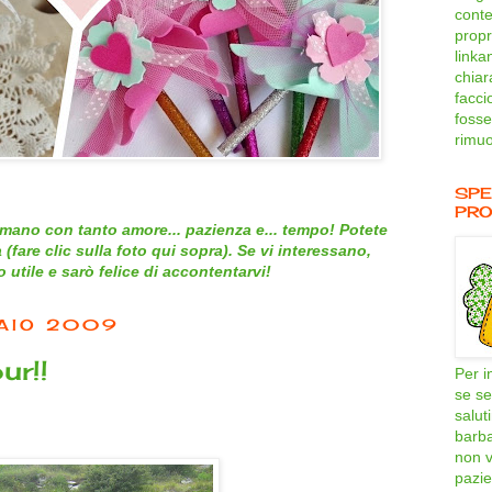
conte
propri
linka
chiar
facci
fosse
rimuo
SPE
PRO
mano con tanto amore... pazienza e... tempo! Potete
 (
fare clic sulla foto qui sopra
). Se vi interessano,
utile e sarò felice di accontentarvi!
RAIO 2009
ur!!
Per i
se se
salut
barb
non v
pazie