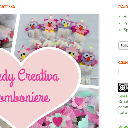
EATIVA
PAG
Ho
Pr
Sp
CER
Speed
Crea
comme
Itali
Sii ge