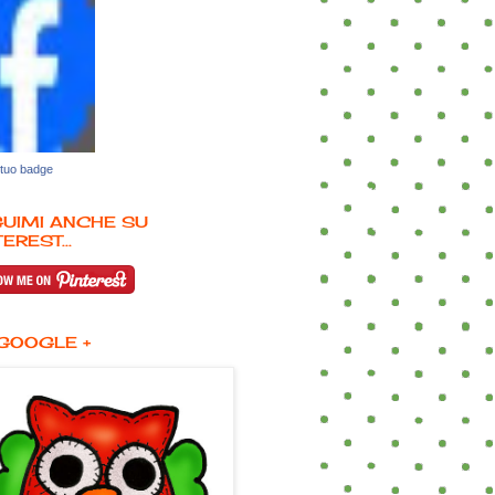
 tuo badge
UIMI ANCHE SU
EREST...
GOOGLE +