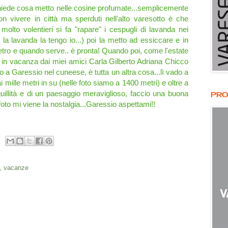
hiede cosa metto nelle cosine profumate...semplicemente
n vivere in città ma sperduti nell'alto varesotto è che
molto volentieri si fa "rapare" i cespugli di lavanda nei
a la lavanda la tengo io...) poi la metto ad essiccare e in
 vetro e quando serve.. è pronta! Quando poi, come l'estate
e in vacanza dai miei amici Carla Gilberto Adriana Chicco
o a Garessio nel cuneese, è tutta un altra cosa...lì vado a
 mille metri in su (nelle foto siamo a 1400 metri) e oltre a
quillità e di un paesaggio meraviglioso, faccio una buona
PRO
foto mi viene la nostalgia...Garessio aspettami!!
,
vacanze