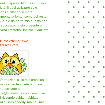
nuti di questo blog, sono di mia
età, li puoi utilizzare solo
ndoli e citando sempre
amente la fonte, come del resto
o io. Se da parte mia questo non
 successo, fatelo presente e
verò i materiali indicati. Grazie!!!
EDY CREATIVA
DUCTION
nformazioni sulle mie creazioni o,
mplicemente volete farmi un
ino, scrivete a:
ara@speedycreativa.com ....se
i rispondo subito...abbiate
nza, sarò speedy..ma ho i miei