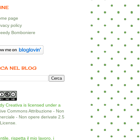
INE
me page
ivacy policy
eedy Bomboniere
CA NEL BLOG
y Creativa is licensed under a
tive Commons Attribuzione - Non
rciale - Non opere derivate 2.5
a License
.
ntile, rispetta il mio lavoro, i