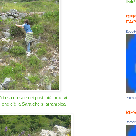
limiti!
SPE
FA
Speedy
ù bella cresce nei posti più impervi...
Promuo
che c'è la Sara che si arrampica!
BIP
Barbara