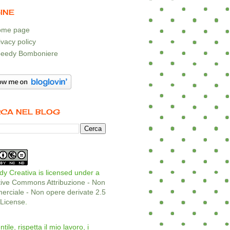
INE
me page
ivacy policy
eedy Bomboniere
CA NEL BLOG
y Creativa is licensed under a
tive Commons Attribuzione - Non
rciale - Non opere derivate 2.5
a License
.
ntile, rispetta il mio lavoro, i