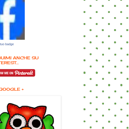
 tuo badge
UIMI ANCHE SU
EREST...
GOOGLE +