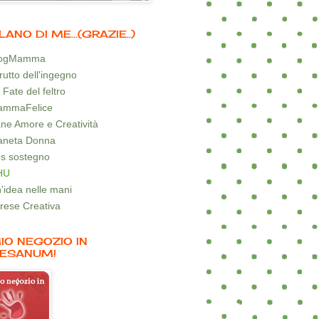
LANO DI ME...(GRAZIE..)
logMamma
 frutto dell'ingegno
 Fate del feltro
mmaFelice
ne Amore e Creatività
aneta Donna
s sostegno
HU
'idea nelle mani
rese Creativa
MIO NEGOZIO IN
ESANUM!