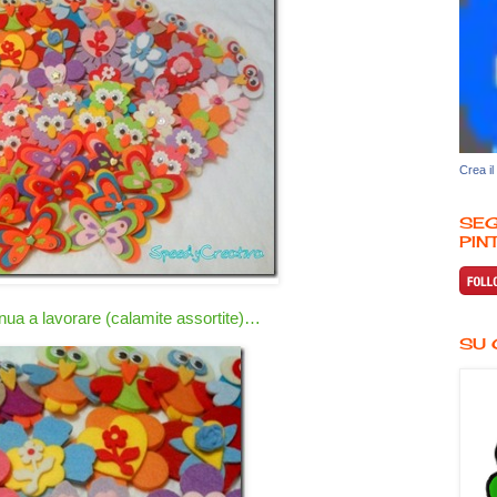
Crea il
SEG
PINT
tinua a lavorare (calamite assortite)…
SU 