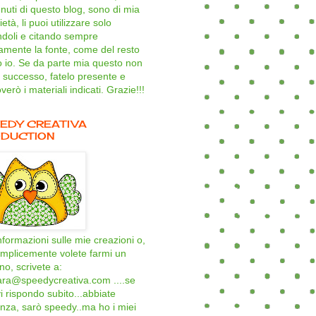
nuti di questo blog, sono di mia
età, li puoi utilizzare solo
ndoli e citando sempre
amente la fonte, come del resto
o io. Se da parte mia questo non
 successo, fatelo presente e
verò i materiali indicati. Grazie!!!
EDY CREATIVA
DUCTION
nformazioni sulle mie creazioni o,
mplicemente volete farmi un
ino, scrivete a:
ara@speedycreativa.com ....se
i rispondo subito...abbiate
nza, sarò speedy..ma ho i miei