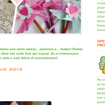
conte
propri
linka
chiar
facci
fosse
rimuo
SPE
PRO
mano con tanto amore... pazienza e... tempo! Potete
 (
fare clic sulla foto qui sopra
). Se vi interessano,
utile e sarò felice di accontentarvi!
AIO 2013
Per i
se se
salut
barb
non v
pazie