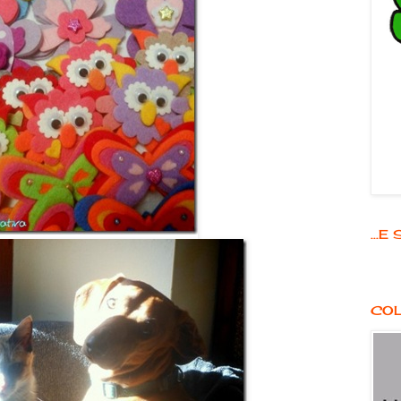
...
COL