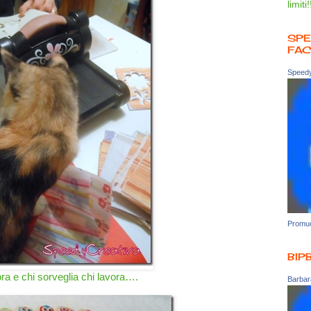
limiti!
SPE
FA
Speedy
Promuo
BIP
ora e chi sorveglia chi lavora….
Barbara