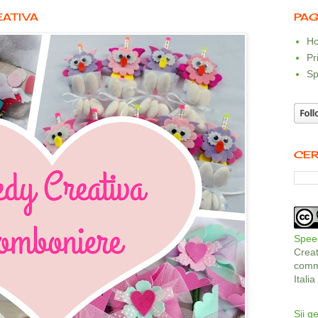
EATIVA
PAG
Ho
Pr
Sp
CER
Speed
Crea
comme
Itali
Sii ge