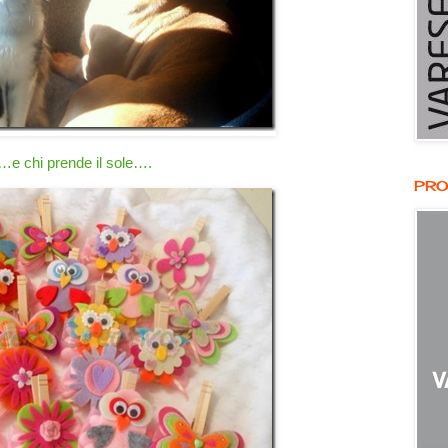
…e chi prende il sole….
PRO