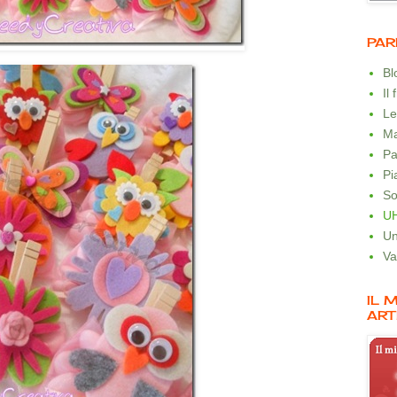
PAR
B
Il
Le
Ma
Pa
Pi
So
U
Un
Va
IL 
ART