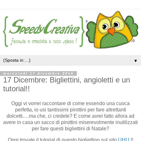
▼
mercoledì 17 dicembre 2014
17 Dicembre: Bigliettini, angioletti e un
tutorial!!
Oggi vi vorrei raccontare di come essendo una cuoca
perfetta, io usi tantissimi pirottini per fare altrettanti
dolcetti….ma che, ci credete? E come avrei fatto allora ad
avere in casa un sacco di pirottini miserevolmente inutilizzati
per fare questi bigliettini di Natale?
Oggi trovate il tutorial di questo bigliettino sul sito
UHU
!!