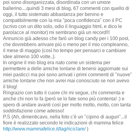
poi sono disorganizzata, disordinata con un umore
ballerino....quindi 3 mesi di blog, 67 commenti con quello di
oggi, il tutto sistemato abbastanza per benino e
compatibilmente con la mia "poca confidenza" con il PC
(scrivo con un dito solo, odio il linguaggio html, e dico le
parolacce al monitor) mi sembrano già un record!!!
Annuncio già adesso che farò un blog candy per i 100 post,
che dovrebbero arrivare più o meno per il mio compleanno,
il mese di maggio (così ho tempo per pensarci e cambiare
idee almeno 100 volte..).
In origine il mio blog era nato come un sistema per
permettere a delle amiche lontane di tenersi aggiornate sui
miei pasticci ma poi sono arrivati i primi commenti di "nuove"
amiche lontane che non avrei mai conosciuto se non avevo
il blog!
Ringrazio con tutto il cuore chi mi segue, chi commenta e
anche chi non lo fa (però se lo fate sono più contenta! :) e
spero di andare avanti così per molto molto, molto, con tanta
soddisfazione come adesso!
P.S (Ah, dimenticavo, nella foto c'è un "cipino di auguri"...il
fiore è realizzato secondo le indicazioni di mamma felice
http://www.mammafelice.it/tag/riciclare/
)