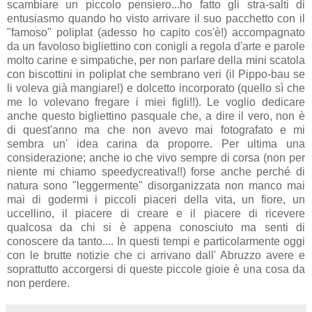
scambiare un piccolo pensiero...ho fatto gli stra-salti di
entusiasmo quando ho visto arrivare il suo pacchetto con il
"famoso" poliplat (adesso ho capito cos'è!) accompagnato
da un favoloso bigliettino con conigli a regola d'arte e parole
molto carine e simpatiche, per non parlare della mini scatola
con biscottini in poliplat che sembrano veri (il Pippo-bau se
li voleva già mangiare!) e dolcetto incorporato (quello sì che
me lo volevano fregare i miei figli!!). Le voglio dedicare
anche questo bigliettino pasquale che, a dire il vero, non è
di quest'anno ma che non avevo mai fotografato e mi
sembra un' idea carina da proporre. Per ultima una
considerazione; anche io che vivo sempre di corsa (non per
niente mi chiamo speedycreativa!!) forse anche perché di
natura sono "leggermente" disorganizzata non manco mai
mai di godermi i piccoli piaceri della vita, un fiore, un
uccellino, il piacere di creare e il piacere di ricevere
qualcosa da chi si è appena conosciuto ma senti di
conoscere da tanto.... In questi tempi e particolarmente oggi
con le brutte notizie che ci arrivano dall' Abruzzo avere e
soprattutto accorgersi di queste piccole gioie è una cosa da
non perdere.