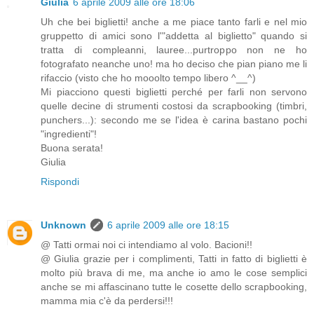
Giulia
6 aprile 2009 alle ore 18:06
Uh che bei biglietti! anche a me piace tanto farli e nel mio
gruppetto di amici sono l'"addetta al biglietto" quando si
tratta di compleanni, lauree...purtroppo non ne ho
fotografato neanche uno! ma ho deciso che pian piano me li
rifaccio (visto che ho mooolto tempo libero ^__^)
Mi piacciono questi biglietti perché per farli non servono
quelle decine di strumenti costosi da scrapbooking (timbri,
punchers...): secondo me se l'idea è carina bastano pochi
"ingredienti"!
Buona serata!
Giulia
Rispondi
Unknown
6 aprile 2009 alle ore 18:15
@ Tatti ormai noi ci intendiamo al volo. Bacioni!!
@ Giulia grazie per i complimenti, Tatti in fatto di biglietti è
molto più brava di me, ma anche io amo le cose semplici
anche se mi affascinano tutte le cosette dello scrapbooking,
mamma mia c'è da perdersi!!!