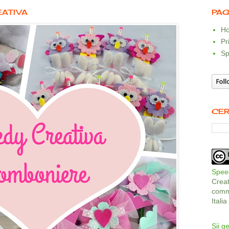
EATIVA
PAG
Ho
Pr
Sp
CER
Speed
Crea
comme
Itali
Sii ge