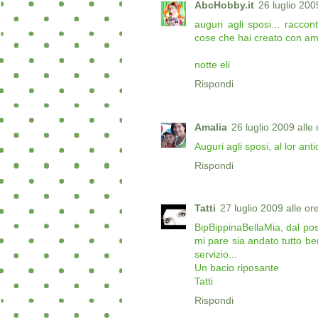
AbcHobby.it
26 luglio 200
auguri agli sposi... raccon
cose che hai creato con am
notte eli
Rispondi
Amalia
26 luglio 2009 alle
Auguri agli sposi, al lor an
Rispondi
Tatti
27 luglio 2009 alle or
BipBippinaBellaMia, dal pos
mi pare sia andato tutto be
servizio...
Un bacio riposante
Tatti
Rispondi