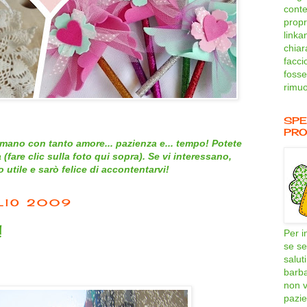
conte
propri
linka
chiar
facci
fosse
rimuo
SPE
PRO
mano con tanto amore... pazienza e... tempo! Potete
 (
fare clic sulla foto qui sopra
). Se vi interessano,
utile e sarò felice di accontentarvi!
LIO 2009
!
Per i
se se
salut
barb
non v
pazie