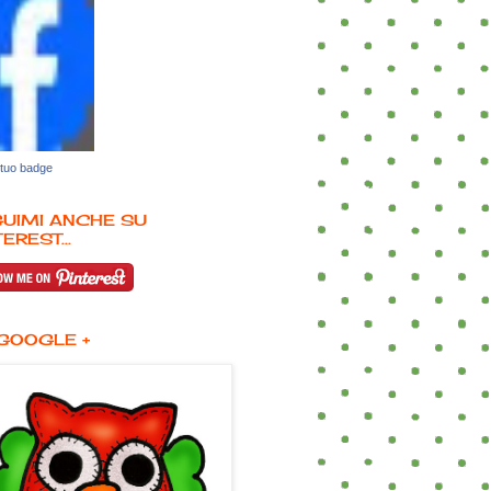
 tuo badge
UIMI ANCHE SU
EREST...
GOOGLE +