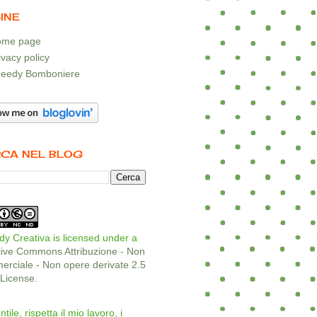
INE
me page
ivacy policy
eedy Bomboniere
CA NEL BLOG
y Creativa is licensed under a
tive Commons Attribuzione - Non
rciale - Non opere derivate 2.5
a License
.
ntile, rispetta il mio lavoro, i