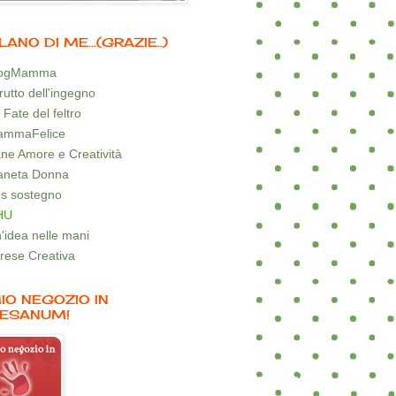
LANO DI ME...(GRAZIE..)
logMamma
 frutto dell'ingegno
 Fate del feltro
mmaFelice
ne Amore e Creatività
aneta Donna
s sostegno
HU
'idea nelle mani
rese Creativa
MIO NEGOZIO IN
ESANUM!