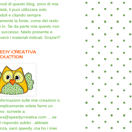
nuti di questo blog, sono di mia
età, li puoi utilizzare solo
ndoli e citando sempre
amente la fonte, come del resto
o io. Se da parte mia questo non
 successo, fatelo presente e
verò i materiali indicati. Grazie!!!
EDY CREATIVA
DUCTION
nformazioni sulle mie creazioni o,
mplicemente volete farmi un
ino, scrivete a:
ara@speedycreativa.com ....se
i rispondo subito...abbiate
nza, sarò speedy..ma ho i miei