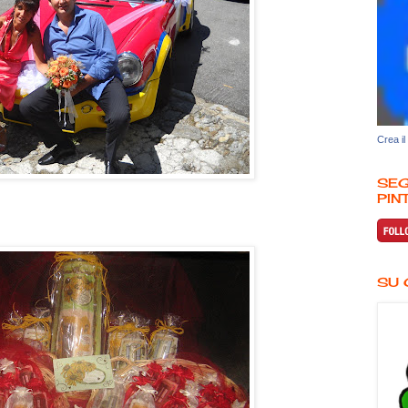
Crea il
SEG
PINT
SU 