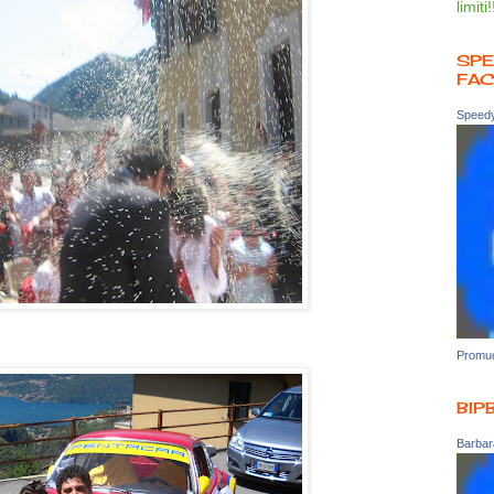
limiti!
SPE
FA
Speedy
Promuo
BIP
Barbara