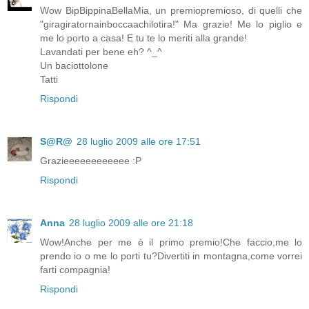
Wow BipBippinaBellaMia, un premiopremioso, di quelli che
"giragiratornainboccaachilotira!" Ma grazie! Me lo piglio e
me lo porto a casa! E tu te lo meriti alla grande!
Lavandati per bene eh? ^_^
Un baciottolone
Tatti
Rispondi
S@R@
28 luglio 2009 alle ore 17:51
Grazieeeeeeeeeeee :P
Rispondi
Anna
28 luglio 2009 alle ore 21:18
Wow!Anche per me è il primo premio!Che faccio,me lo
prendo io o me lo porti tu?Divertiti in montagna,come vorrei
farti compagnia!
Rispondi