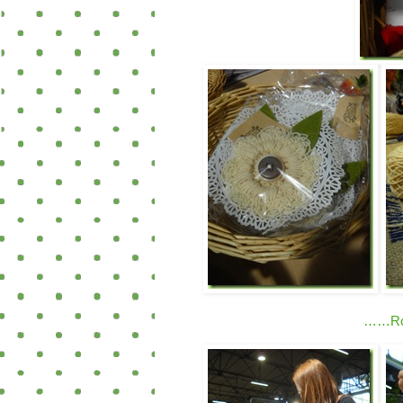
……Robe