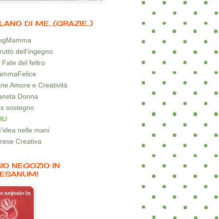
LANO DI ME...(GRAZIE..)
logMamma
 frutto dell'ingegno
 Fate del feltro
mmaFelice
ne Amore e Creatività
aneta Donna
s sostegno
HU
'idea nelle mani
rese Creativa
MIO NEGOZIO IN
ESANUM!