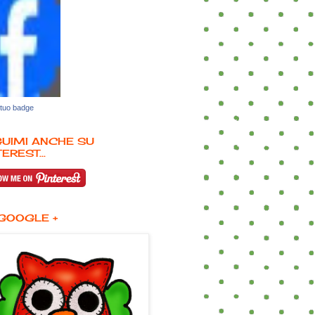
 tuo badge
UIMI ANCHE SU
EREST...
GOOGLE +