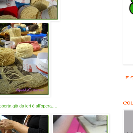
...
COL
rta già da ieri è all’opera….