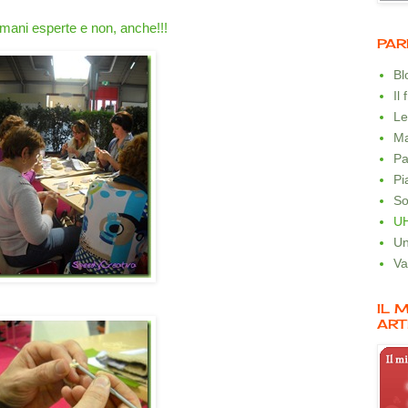
mani esperte e non, anche!!!
PAR
B
Il
Le
Ma
Pa
Pi
So
U
Un
Va
IL 
ART