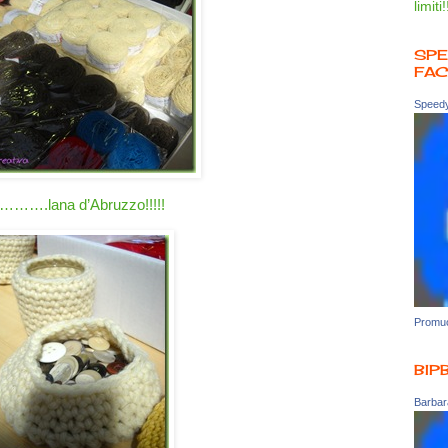
limiti!
SPE
FA
Speedy
…….lana d’Abruzzo!!!!!
Promuo
BIP
Barbara