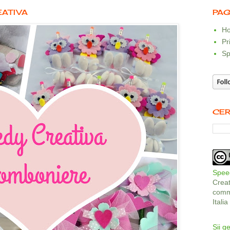
EATIVA
PAG
Ho
Pr
Sp
CER
Speed
Crea
comme
Itali
Sii ge