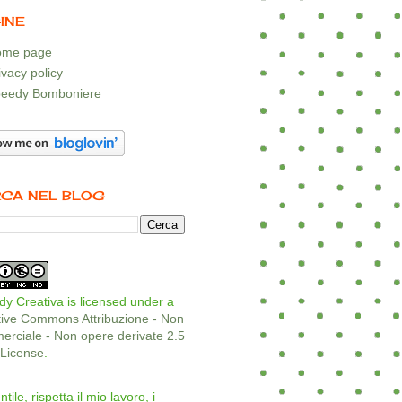
INE
me page
ivacy policy
eedy Bomboniere
CA NEL BLOG
y Creativa is licensed under a
tive Commons Attribuzione - Non
rciale - Non opere derivate 2.5
a License
.
ntile, rispetta il mio lavoro, i