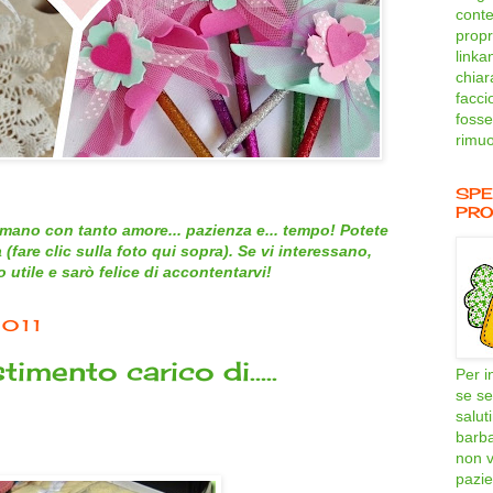
conte
propri
linka
chiar
facci
fosse
rimuo
SPE
PRO
mano con tanto amore... pazienza e... tempo! Potete
 (
fare clic sulla foto qui sopra
). Se vi interessano,
utile e sarò felice di accontentarvi!
2011
stimento carico di…..
Per i
se se
salut
barb
non v
pazie