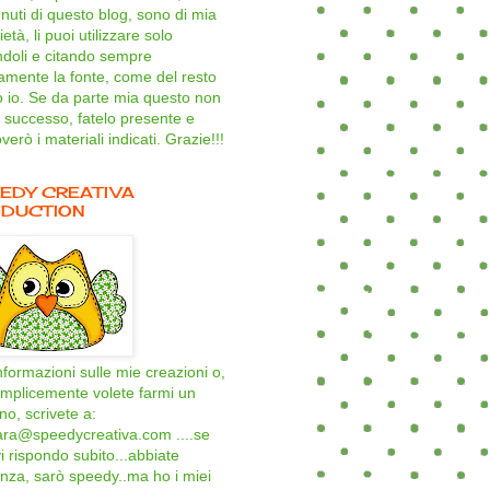
nuti di questo blog, sono di mia
età, li puoi utilizzare solo
ndoli e citando sempre
amente la fonte, come del resto
o io. Se da parte mia questo non
 successo, fatelo presente e
verò i materiali indicati. Grazie!!!
EDY CREATIVA
DUCTION
nformazioni sulle mie creazioni o,
mplicemente volete farmi un
ino, scrivete a:
ara@speedycreativa.com ....se
i rispondo subito...abbiate
nza, sarò speedy..ma ho i miei