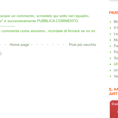
PAR
lasciare un commento, scrivetelo qui sotto nel riquadro,
onimo" e successivamente PUBBLICA COMMENTO.
B
------------
Il
 e commenta come anonimo...ricordate di firmare se no mi
Le
Ma
Home page
Post più vecchio
Pa
Pi
)
So
U
Un
Va
IL 
ART