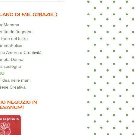
LANO DI ME...(GRAZIE..)
logMamma
 frutto dell'ingegno
 Fate del feltro
mmaFelice
ne Amore e Creatività
aneta Donna
s sostegno
HU
'idea nelle mani
rese Creativa
MIO NEGOZIO IN
ESANUM!