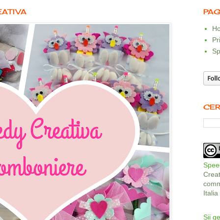
EATIVA
PAG
Ho
Pr
Sp
CER
Speed
Crea
comme
Itali
Sii ge