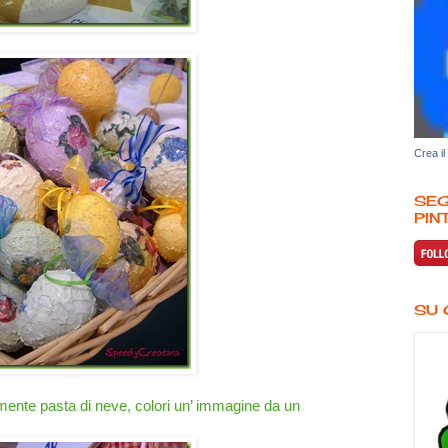
Crea il
SEG
PINT
SU 
nte pasta di neve, colori un’ immagine da un