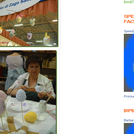
limiti!
SPE
FA
Speedy
Promuo
BIP
Barbara