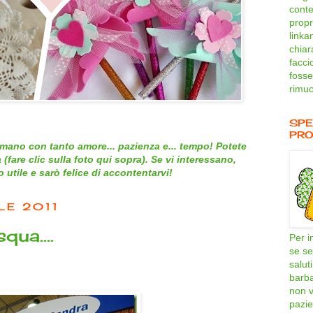
conte
propri
linka
chiar
facci
fosse
rimuo
SPE
PRO
mano con tanto amore... pazienza e... tempo! Potete
 (
fare clic sulla foto qui sopra
). Se vi interessano,
utile e sarò felice di accontentarvi!
LE 2011
squa….
Per i
se se
salut
barb
non v
pazie