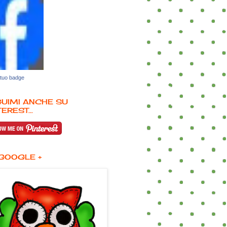
 tuo badge
UIMI ANCHE SU
EREST...
GOOGLE +