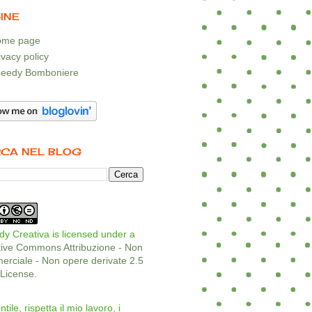
INE
me page
ivacy policy
eedy Bomboniere
CA NEL BLOG
y Creativa is licensed under a
tive Commons Attribuzione - Non
rciale - Non opere derivate 2.5
a License
.
ntile, rispetta il mio lavoro, i