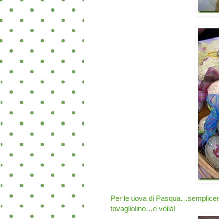
Per le uova di Pasqua…sempliceme
tovagliolino…e voilà!