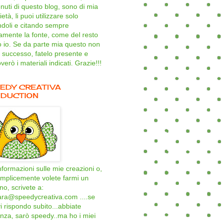
nuti di questo blog, sono di mia
età, li puoi utilizzare solo
ndoli e citando sempre
amente la fonte, come del resto
o io. Se da parte mia questo non
 successo, fatelo presente e
verò i materiali indicati. Grazie!!!
EDY CREATIVA
DUCTION
nformazioni sulle mie creazioni o,
mplicemente volete farmi un
ino, scrivete a:
ara@speedycreativa.com ....se
i rispondo subito...abbiate
nza, sarò speedy..ma ho i miei