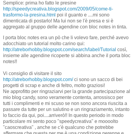
Semplice: prima ho fatto le presine
http://speedycreativa.blogspot.com/2009/05/come-ti-
trasformo-la-presina.html
poi il guanto e ....mi sono
dimenticata di postarlo! Ma lui non se l'è presa e si è
aggregato al gruppo delle agendine con bloc notes in tinta.
I porta bloc notes era un pò che li volevo fare, perché avevo
adocchiato un tutorial molto carino qui:
http://atreborhobby.blogspot.com/search/label/Tutorial
così,
insieme alle agendine ricoperte si abbina anche il porta bloc
notes!!
Vi consiglio di visitare il sito
http://atreborhobby.blogspot.com/
ci sono un sacco di bei
progetti di scrap e anche di feltro, molto graziosi!
Ne approfitto per ringraziarvi per la grande partecipazione al
mio blog candy, sono veramente contenta, arrossisco per
tutti i complimenti e mi scuso se non sono ancora riuscita a
passare da tutte per un salutino e un ringraziamento, intanto
lo faccio da qui, poi....arriverò!! In questo periodo in modo
particolare mi sento poco "speedycreativa" e moooolto
"caoscreativa" , anche se c'è qualcuno che potrebbe
affermare che questa per me è una condizione perenne e